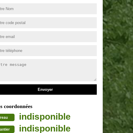
s coordonnées
indisponible
reau
indisponible
antier