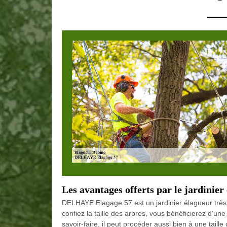
Les avantages offerts par le jardini
DELHAYE Elagage 57 est un jardinier élagueur très e
confiez la taille des arbres, vous bénéficierez d’un
savoir-faire, il peut procéder aussi bien à une taille