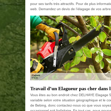
pour ses tarifs très attractifs. Pour de plus informa
web. Demandez un devis de l’élagage de vos arbre
Travail d’un Elagueur pas cher dans 
Vous êtes au bon endroit chez DELHAYE Elagage 57 
variable selon votre situation géographique et le c
de Bebing, donc contactez-nous où que vous soyez 
occasionnel soit forfaitaire. En tout cas, nous pourv