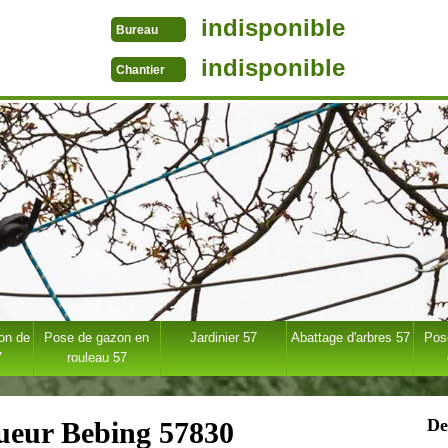
indisponible
Bureau
indisponible
Chantier
ion de
Pose de gazon en
Jardinier 57
Abattage d'arbres 57
Pose
7
rouleau 57
De
gueur Bebing 57830