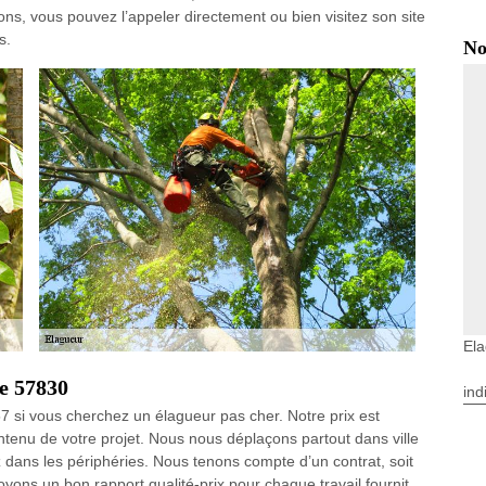
tions, vous pouvez l’appeler directement ou bien visitez son site
s.
No
El
le 57830
ind
si vous cherchez un élagueur pas cher. Notre prix est
ontenu de votre projet. Nous nous déplaçons partout dans ville
dans les périphéries. Nous tenons compte d’un contrat, soit
oyons un bon rapport qualité-prix pour chaque travail fournit.