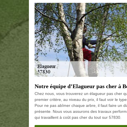
Notre équipe d’Elagueur pas cher à B
Chez nous, vous trouverez un élagueur pas cher qui
premier critère, au niveau du prix, il faut voir le ty
Pour ne pas abîmer chaque arbre, il faut faire un d
présente. Nous vous assurons des travaux performa
qui travaillent à coût pas cher du tout sur 57830.