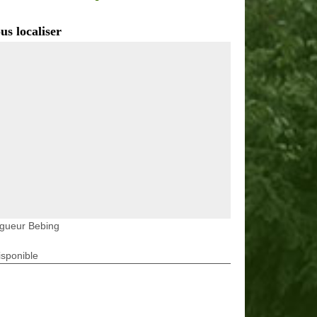
us localiser
agueur Bebing
isponible