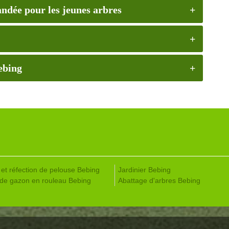
andée pour les jeunes arbres
ebing
 et réfection de pelouse Bebing
Jardinier Bebing
de gazon en rouleau Bebing
Abattage d'arbres Bebing