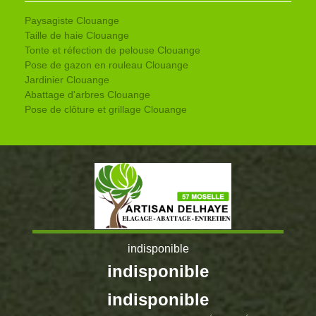
Paysagiste Clouange
Taille de haie Clouange
Tonte et réfection de pelouse Clouange
Pose de gazon en rouleau Clouange
Jardinier Clouange
Abattage d'arbres Clouange
Pose de clôture et grillage Clouange
indisponible
indisponible
indisponible