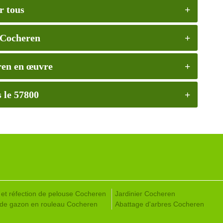
r tous
 Cocheren
ren en œuvre
 le 57800
 et réfection de pelouse Cocheren
Jardinier Cocheren
de gazon en rouleau Cocheren
Abattage d'arbres Cocheren