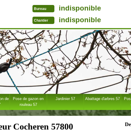
indisponible
Bureau
indisponible
Chantier
ion de
Pose de gazon en
Jardinier 57
Abattage d'arbres 57
Pose
7
rouleau 57
De
ueur Cocheren 57800