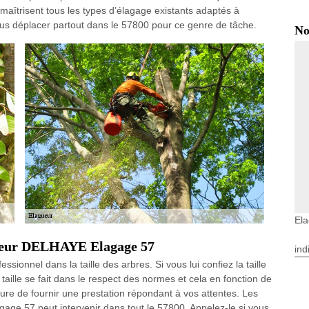
s maîtrisent tous les types d’élagage existants adaptés à
us déplacer partout dans le 57800 pour ce genre de tâche.
No
El
agueur DELHAYE Elagage 57
ind
ionnel dans la taille des arbres. Si vous lui confiez la taille
 taille se fait dans le respect des normes et cela en fonction de
sure de fournir une prestation répondant à vos attentes. Les
gage 57 peut intervenir dans tout le 57800. Appelez-le si vous