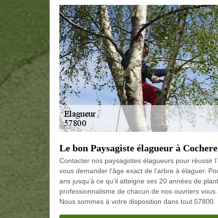
Le bon Paysagiste élagueur à Cocher
Contacter nos paysagistes élagueurs pour réussir 
vous demander l’âge exact de l’arbre à élaguer. Pour
ans jusqu’à ce qu’il atteigne ses 20 années de planta
professionnalisme de chacun de nos ouvriers vous ass
Nous sommes à votre disposition dans tout 57800.