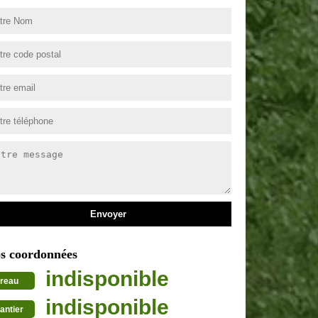
s coordonnées
indisponible
reau
indisponible
antier