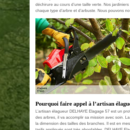
déchirure au cours d’une taille verte. Nos jardinier
chaque type d’arbre et d’arbuste. Nous pouvons no
Pourquoi faire appel à l’artisan él
L’artisan élagueur DELHAYE Elagage 57 est un profess
des arbres, il va accomplir sa mission avec soin. La
la dimension des tailles des branches. Il est en me
tarifs appliqués sont très abordables. DELHAYE Ela