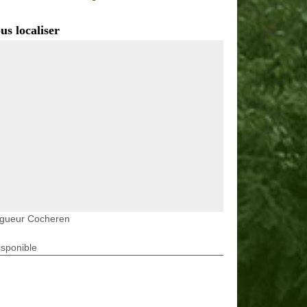
us localiser
agueur Cocheren
isponible