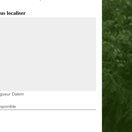
us localiser
agueur Dalem
isponible