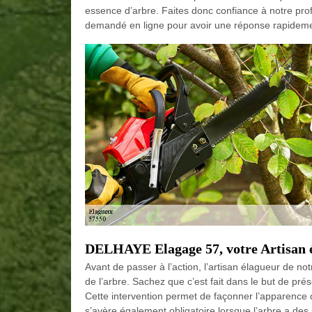
essence d’arbre. Faites donc confiance à notre pro
demandé en ligne pour avoir une réponse rapidemen
DELHAYE Elagage 57, votre Artisan é
Avant de passer à l’action, l’artisan élagueur de no
de l’arbre. Sachez que c’est fait dans le but de prése
Cette intervention permet de façonner l’apparence
s’avère également obligatoire lorsque l’arbre a de