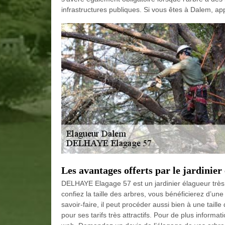
infrastructures publiques. Si vous êtes à Dalem, a
Les avantages offerts par le jardini
DELHAYE Elagage 57 est un jardinier élagueur très e
confiez la taille des arbres, vous bénéficierez d’un
savoir-faire, il peut procéder aussi bien à une taille
pour ses tarifs très attractifs. Pour de plus informa