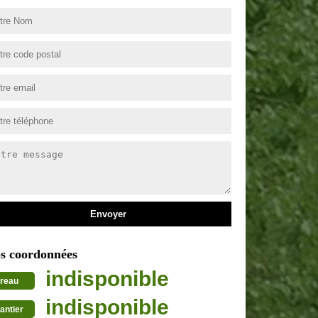
s coordonnées
indisponible
reau
indisponible
antier