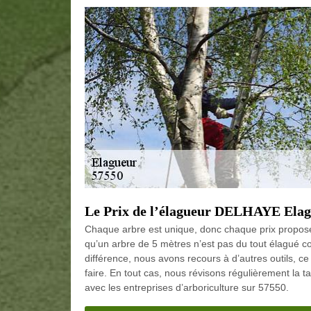
Le Prix de l’élagueur DELHAYE Elag
Chaque arbre est unique, donc chaque prix proposé 
qu’un arbre de 5 mètres n’est pas du tout élagué 
différence, nous avons recours à d’autres outils, ce q
faire. En tout cas, nous révisons régulièrement la t
avec les entreprises d’arboriculture sur 57550.