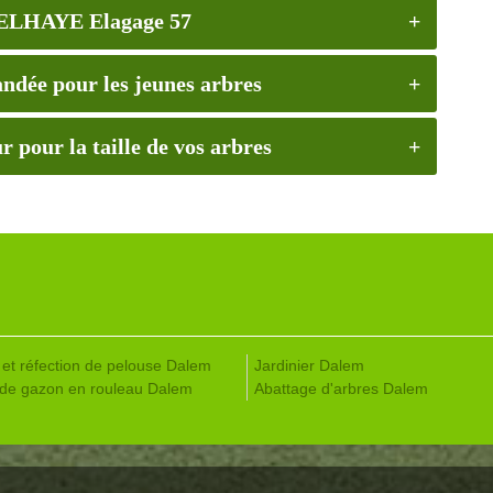
 DELHAYE Elagage 57
andée pour les jeunes arbres
 pour la taille de vos arbres
 et réfection de pelouse Dalem
Jardinier Dalem
de gazon en rouleau Dalem
Abattage d'arbres Dalem