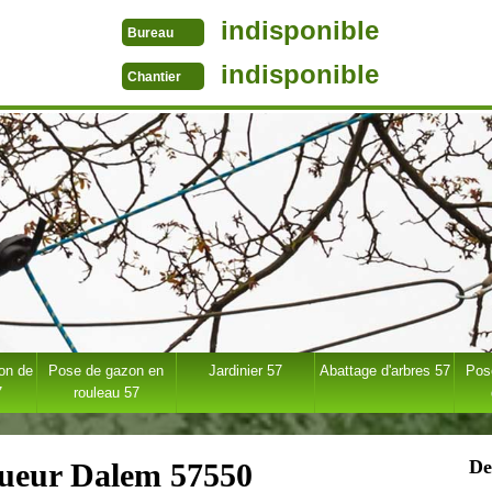
indisponible
Bureau
indisponible
Chantier
ion de
Pose de gazon en
Jardinier 57
Abattage d'arbres 57
Pose
7
rouleau 57
De
gueur Dalem 57550