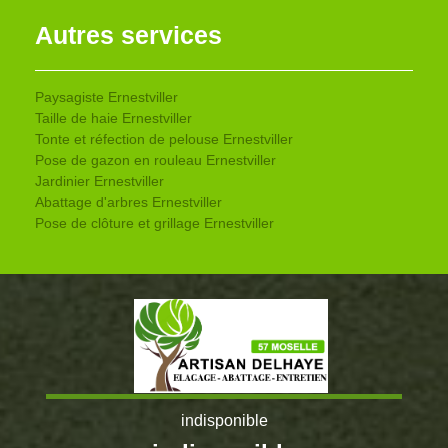
Autres services
Paysagiste Ernestviller
Taille de haie Ernestviller
Tonte et réfection de pelouse Ernestviller
Pose de gazon en rouleau Ernestviller
Jardinier Ernestviller
Abattage d'arbres Ernestviller
Pose de clôture et grillage Ernestviller
indisponible