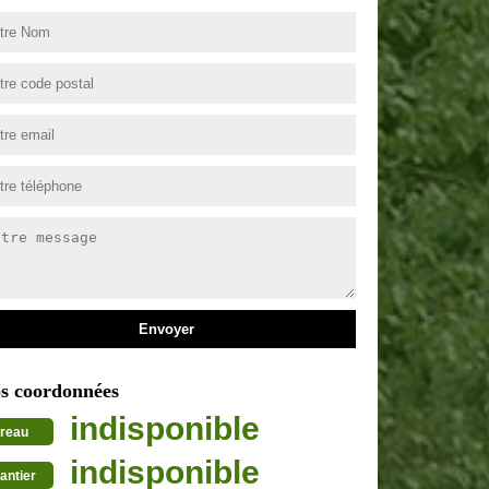
s coordonnées
indisponible
reau
indisponible
antier