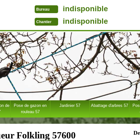
indisponible
Bureau
indisponible
Chantier
ion de
Pose de gazon en
Jardinier 57
Abattage d'arbres 57
Pose
7
rouleau 57
De
ueur Folkling 57600