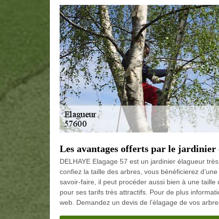
Les avantages offerts par le jardini
DELHAYE Elagage 57 est un jardinier élagueur très e
confiez la taille des arbres, vous bénéficierez d’un
savoir-faire, il peut procéder aussi bien à une taille
pour ses tarifs très attractifs. Pour de plus informa
web. Demandez un devis de l’élagage de vos arbre