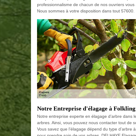
professionnalisme de chacun de nos ouvriers vous ass
Nous sommes à votre disposition dans tout 57600.
Notre Entreprise d'élagage à Folklin
Notre entreprise experte en élagage d’arbre dans le
arbres. Ainsi, vous pouvez nous contacter tout de s
Vous savez que l’élagage dépend du type d’arbre à
pour prendre soin de vos arbres. DELHAYE Elagage