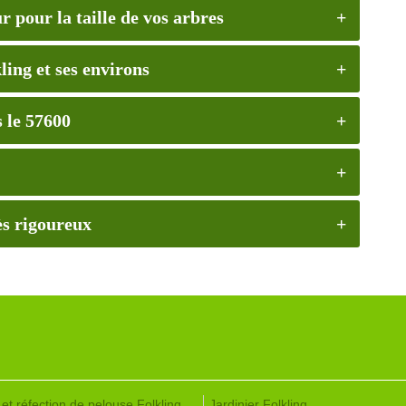
 pour la taille de vos arbres
ling et ses environs
 le 57600
rès rigoureux
et réfection de pelouse Folkling
Jardinier Folkling