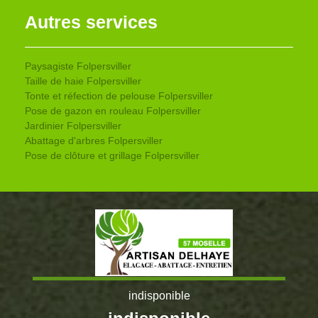
Autres services
Paysagiste Folpersviller
Taille de haie Folpersviller
Tonte et réfection de pelouse Folpersviller
Pose de gazon en rouleau Folpersviller
Jardinier Folpersviller
Abattage d'arbres Folpersviller
Pose de clôture et grillage Folpersviller
indisponible