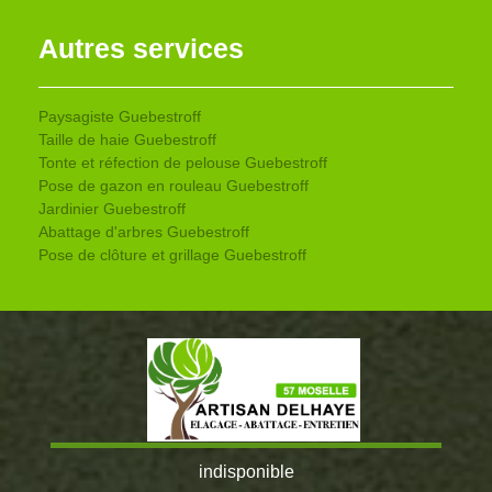
Autres services
Paysagiste Guebestroff
Taille de haie Guebestroff
Tonte et réfection de pelouse Guebestroff
Pose de gazon en rouleau Guebestroff
Jardinier Guebestroff
Abattage d'arbres Guebestroff
Pose de clôture et grillage Guebestroff
indisponible