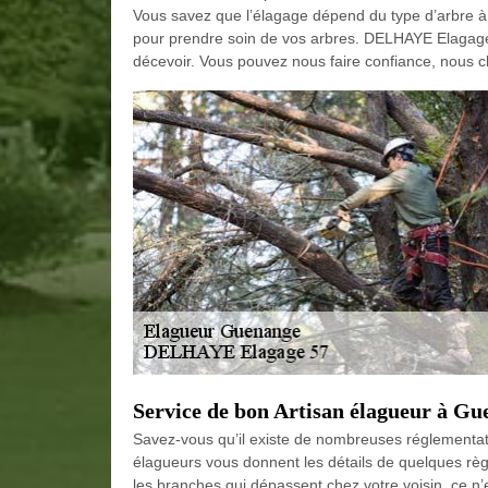
Vous savez que l’élagage dépend du type d’arbre à
pour prendre soin de vos arbres. DELHAYE Elagage
décevoir. Vous pouvez nous faire confiance, nous 
Service de bon Artisan élagueur à G
Savez-vous qu’il existe de nombreuses réglementat
élagueurs vous donnent les détails de quelques règ
les branches qui dépassent chez votre voisin, ce n’