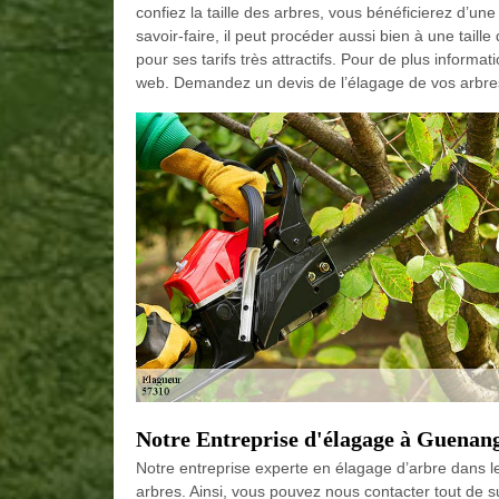
confiez la taille des arbres, vous bénéficierez d’un
savoir-faire, il peut procéder aussi bien à une taille
pour ses tarifs très attractifs. Pour de plus informa
web. Demandez un devis de l’élagage de vos arbre
Notre Entreprise d'élagage à Guenan
Notre entreprise experte en élagage d’arbre dans le
arbres. Ainsi, vous pouvez nous contacter tout de s