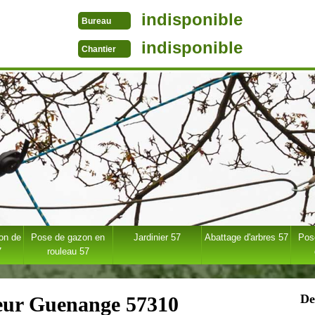
indisponible
Bureau
indisponible
Chantier
ion de
Pose de gazon en
Jardinier 57
Abattage d'arbres 57
Pose
7
rouleau 57
De
ueur Guenange 57310