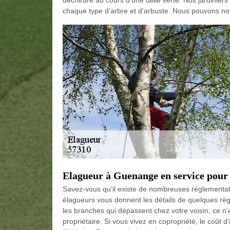
déchirure au cours d’une taille verte. Nos jardinier
chaque type d’arbre et d’arbuste. Nous pouvons no
Elagueur à Guenange en service pour
Savez-vous qu’il existe de nombreuses réglementat
élagueurs vous donnent les détails de quelques règ
les branches qui dépassent chez votre voisin, ce n’
propriétaire. Si vous vivez en copropriété, le coût 