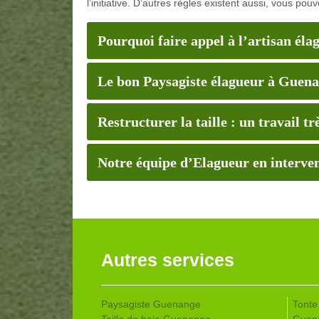
l’initiative. D’autres règles existent aussi, vous po
Pourquoi faire appel à l’artisan 
Le bon Paysagiste élagueur à Guen
Restructurer la taille : un travail t
Notre équipe d’Elagueur en interven
Autres services
Paysagiste Guenange
Tonte
Taille de haie Guenange
Guen