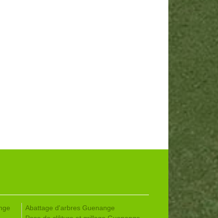
nge
Abattage d'arbres Guenange
Pose de clôture et grillage Guenange