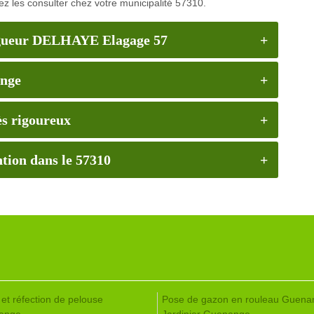
uvez les consulter chez votre municipalité 57310.
élagueur DELHAYE Elagage 57
ange
rès rigoureux
tion dans le 57310
 et réfection de pelouse
Pose de gazon en rouleau Guena
ange
Jardinier Guenange