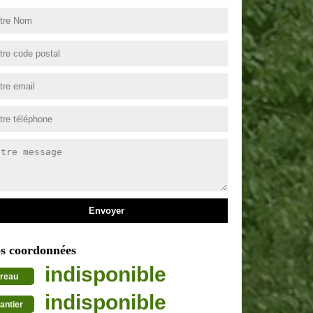
s coordonnées
indisponible
reau
indisponible
antier