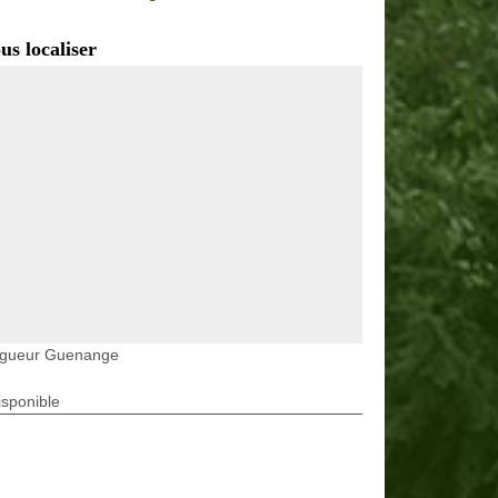
us localiser
agueur Guenange
isponible