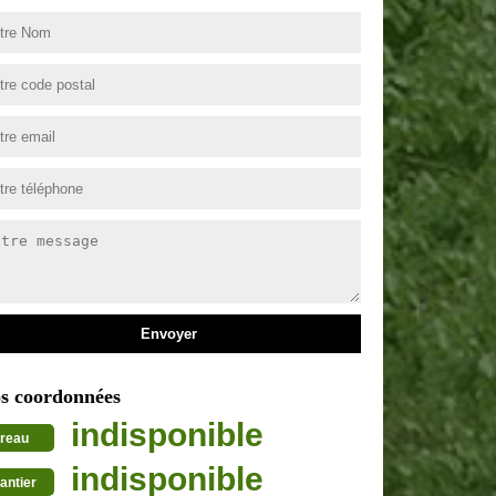
s coordonnées
indisponible
reau
indisponible
antier