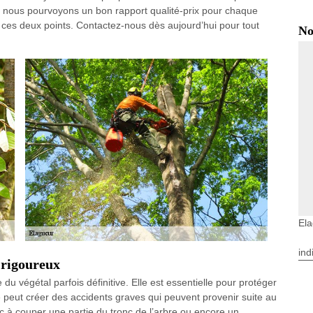
cas, nous pourvoyons un bon rapport qualité-prix pour chaque
e ces deux points. Contactez-nous dès aujourd’hui pour tout
No
El
ind
s rigoureux
du végétal parfois définitive. Elle est essentielle pour protéger
re peut créer des accidents graves qui peuvent provenir suite au
nc à couper une partie du tronc de l’arbre ou encore un