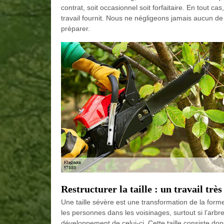
contrat, soit occasionnel soit forfaitaire. En tout 
travail fournit. Nous ne négligeons jamais aucun d
préparer.
Restructurer la taille : un travail trè
Une taille sévère est une transformation de la forme 
les personnes dans les voisinages, surtout si l’arb
développement de celui-ci. Cette taille consiste do