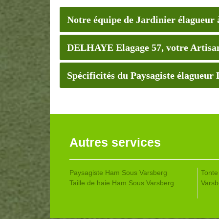
Notre équipe de Jardinier élagueur
DELHAYE Elagage 57, votre Artisan
Spécificités du Paysagiste élague
Autres services
Paysagiste Ham Sous Varsberg
Tonte
Taille de haie Ham Sous Varsberg
Varsb