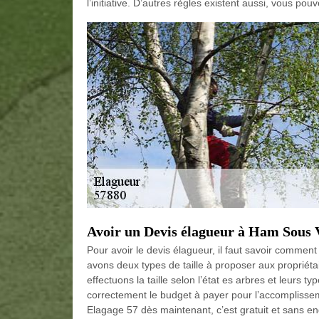
l’initiative. D’autres règles existent aussi, vous po
Avoir un Devis élagueur à Ham Sous 
Pour avoir le devis élagueur, il faut savoir comment
avons deux types de taille à proposer aux propriétair
effectuons la taille selon l’état es arbres et leurs t
correctement le budget à payer pour l’accomplis
Elagage 57 dès maintenant, c’est gratuit et sans 