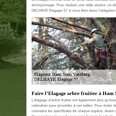
étronçonnage. Pour réaliser une taille sévère, un é
DELHAYE Elagage 57 si vous êtes dans l’obligation d
Faire l’Elagage arbre fruitier à Ham 
L’élagage d’arbre fruitier est également plus qu’im
calendrier pour procéder à ces tailles. Pour éviter 
connaitre les spécificités de chaque espèce. Avant d’