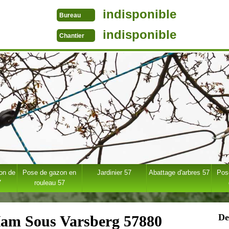
indisponible
Bureau
indisponible
Chantier
ion de
Pose de gazon en
Jardinier 57
Abattage d'arbres 57
Pose
7
rouleau 57
De
Ham Sous Varsberg 57880