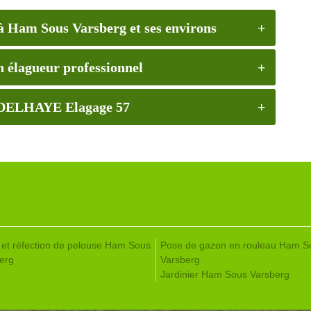
 à Ham Sous Varsberg et ses environs
 élagueur professionnel
ur DELHAYE Elagage 57
 et réfection de pelouse Ham Sous
Pose de gazon en rouleau Ham S
erg
Varsberg
Jardinier Ham Sous Varsberg