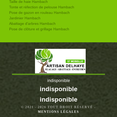
Taille de haie Hambach
Tonte et réfection de pelouse Hambach
Pose de gazon en rouleau Hambach
Jardinier Hambach
Abattage d'arbres Hambach
Pose de clôture et grillage Hambach
indisponible
indisponible
indisponible
© 2021 - 2026 TOUT DROIT RÉSERVÉ -
MENTIONS LÉGALES