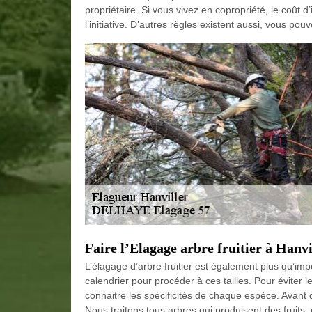
propriétaire. Si vous vivez en copropriété, le coût 
l’initiative. D’autres règles existent aussi, vous po
Faire l’Elagage arbre fruitier à Hanvi
L’élagage d’arbre fruitier est également plus qu’im
calendrier pour procéder à ces tailles. Pour éviter 
connaitre les spécificités de chaque espèce. Avant d’
Nous traitons tous arbres qui produisent des fruit