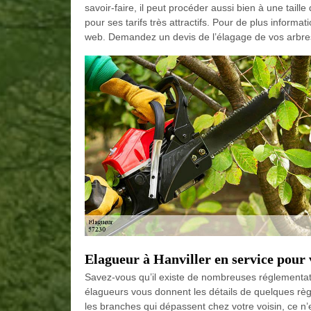
savoir-faire, il peut procéder aussi bien à une taille
pour ses tarifs très attractifs. Pour de plus informa
web. Demandez un devis de l’élagage de vos arbre
Elagueur à Hanviller en service pour
Savez-vous qu’il existe de nombreuses réglementat
élagueurs vous donnent les détails de quelques règ
les branches qui dépassent chez votre voisin, ce n’