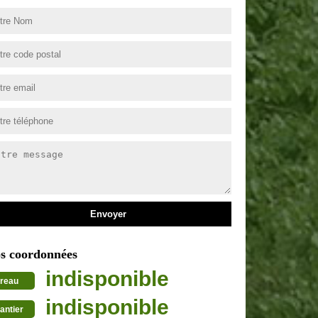
s coordonnées
indisponible
reau
indisponible
antier