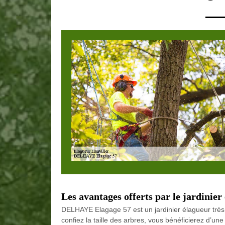
Les avantages offerts par le jardini
DELHAYE Elagage 57 est un jardinier élagueur très e
confiez la taille des arbres, vous bénéficierez d’un