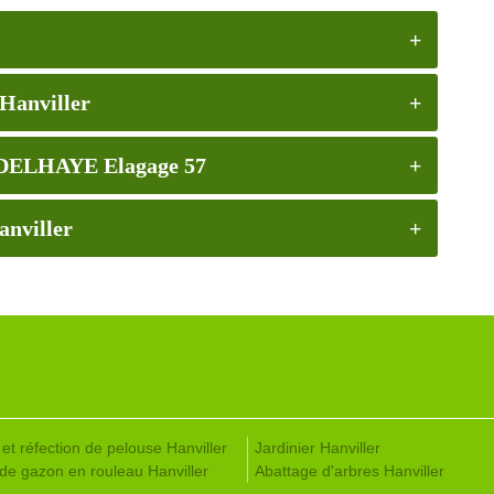
 Hanviller
ur DELHAYE Elagage 57
anviller
et réfection de pelouse Hanviller
Jardinier Hanviller
de gazon en rouleau Hanviller
Abattage d'arbres Hanviller