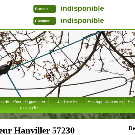
indisponible
Bureau
indisponible
Chantier
ion de
Pose de gazon en
Jardinier 57
Abattage d'arbres 57
Pose
7
rouleau 57
De
eur Hanviller 57230