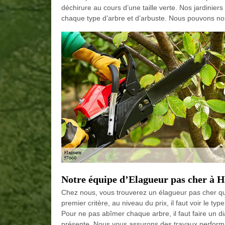
déchirure au cours d’une taille verte. Nos jardinier
chaque type d’arbre et d’arbuste. Nous pouvons no
Notre équipe d’Elagueur pas cher à H
Chez nous, vous trouverez un élagueur pas cher qui
premier critère, au niveau du prix, il faut voir le ty
Pour ne pas abîmer chaque arbre, il faut faire un d
présente. Nous vous assurons des travaux performa