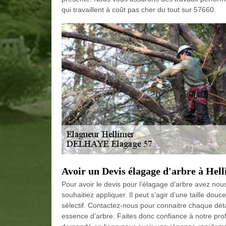
qui travaillent à coût pas cher du tout sur 57660.
Avoir un Devis élagage d'arbre à Hel
Pour avoir le devis pour l’élagage d’arbre avez nous
souhaitiez appliquer. Il peut s’agir d’une taille do
sélectif. Contactez-nous pour connaitre chaque déta
essence d’arbre. Faites donc confiance à notre pro