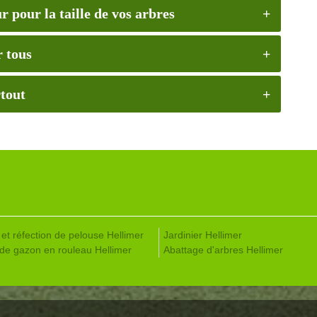
 pour la taille de vos arbres
r tous
rtout
 et réfection de pelouse Hellimer
Jardinier Hellimer
de gazon en rouleau Hellimer
Abattage d'arbres Hellimer