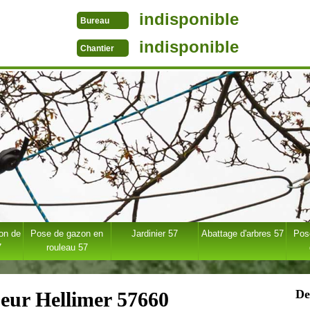
indisponible
Bureau
indisponible
Chantier
ion de
Pose de gazon en
Jardinier 57
Abattage d'arbres 57
Pose
7
rouleau 57
De
ueur Hellimer 57660