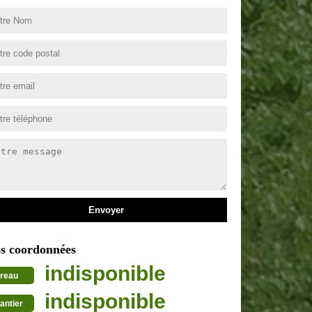
s coordonnées
indisponible
reau
indisponible
antier