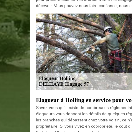
décevoir. Vous pouvez nous faire confiance, nous 
Elagueur à Holling en service pour v
Savez-vous qu’il existe de nombreuses réglementat
élagueurs vous donnent les détails de quelques règ
les branches qui dépassent chez votre voisin, ce n’
propriétaire. Si vous vivez en copropriété, le coût 