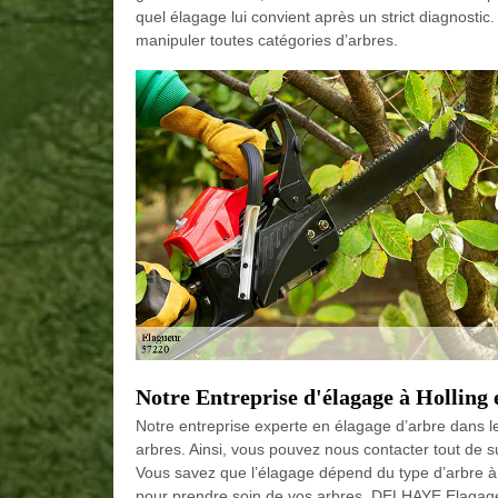
quel élagage lui convient après un strict diagnostic
manipuler toutes catégories d’arbres.
Notre Entreprise d'élagage à Holling
Notre entreprise experte en élagage d’arbre dans le
arbres. Ainsi, vous pouvez nous contacter tout de s
Vous savez que l’élagage dépend du type d’arbre à
pour prendre soin de vos arbres. DELHAYE Elagage