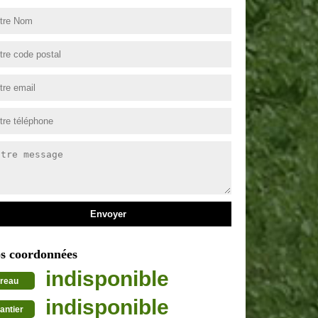
s coordonnées
indisponible
reau
indisponible
antier