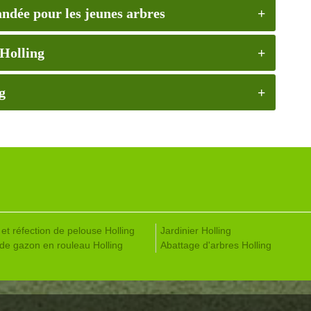
andée pour les jeunes arbres
 Holling
g
et réfection de pelouse Holling
Jardinier Holling
de gazon en rouleau Holling
Abattage d'arbres Holling