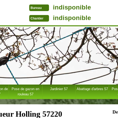
indisponible
Bureau
indisponible
Chantier
ion de
Pose de gazon en
Jardinier 57
Abattage d'arbres 57
Pose
7
rouleau 57
De
ueur Holling 57220