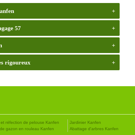
Kanfen
agage 57
n
rès rigoureux
 et réfection de pelouse Kanfen
Jardinier Kanfen
de gazon en rouleau Kanfen
Abattage d'arbres Kanfen