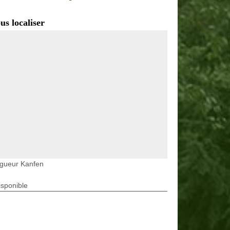
us localiser
agueur Kanfen
isponible