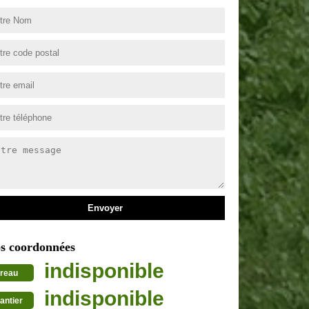
s coordonnées
indisponible
reau
indisponible
antier