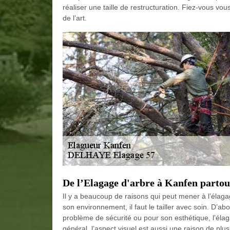
réaliser une taille de restructuration. Fiez-vous vou
de l’art.
De l’Elagage d'arbre à Kanfen partou
Il y a beaucoup de raisons qui peut mener à l’élaga
son environnement, il faut le tailler avec soin. D’a
problème de sécurité ou pour son esthétique, l’éla
général, l’aspect visuel est aussi une raison de pl