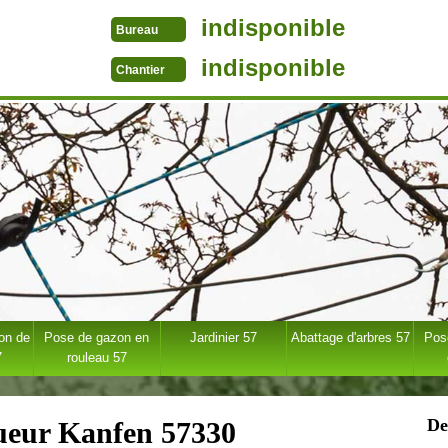
indisponible
Bureau
indisponible
Chantier
ion de
Pose de gazon en
Jardinier 57
Abattage d'arbres 57
Pose
7
rouleau 57
De
gueur Kanfen 57330