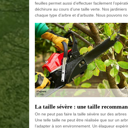
feuilles permet aussi d’effectuer facilement l’opérat
déchirure au cours d’une taille verte. Nos jardinier
chaque type d’arbre et d’arbuste. Nous pouvons no
La taille sévère : une taille recomman
On ne peut pas faire la taille sévère sur des arbres 
Une telle taille ne peut être réalisée que sur un arbr
l’adapter à son environnement. Un élagueur exp