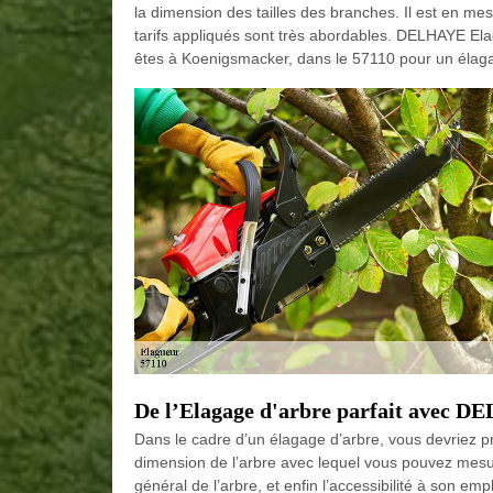
la dimension des tailles des branches. Il est en me
tarifs appliqués sont très abordables. DELHAYE Elag
êtes à Koenigsmacker, dans le 57110 pour un élaga
De l’Elagage d'arbre parfait avec 
Dans le cadre d’un élagage d’arbre, vous devriez pr
dimension de l’arbre avec lequel vous pouvez mesurer
général de l’arbre, et enfin l’accessibilité à son e