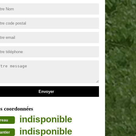
s coordonnées
indisponible
reau
indisponible
antier