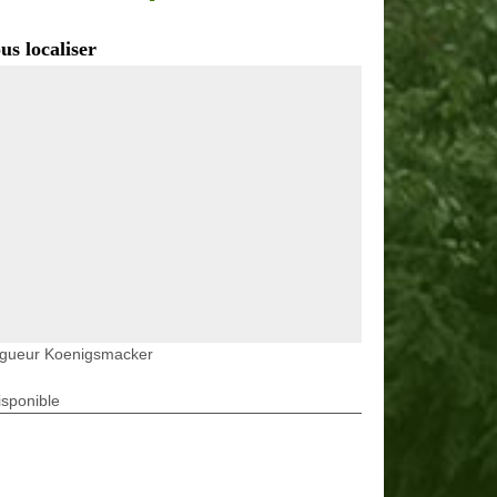
us localiser
agueur Koenigsmacker
isponible