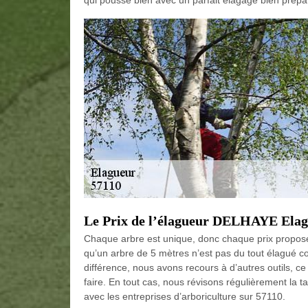
qui pousse bien avec un parfait élagage bien prépa
Le Prix de l’élagueur DELHAYE Elag
Chaque arbre est unique, donc chaque prix proposé 
qu’un arbre de 5 mètres n’est pas du tout élagué 
différence, nous avons recours à d’autres outils, ce q
faire. En tout cas, nous révisons régulièrement la t
avec les entreprises d’arboriculture sur 57110.