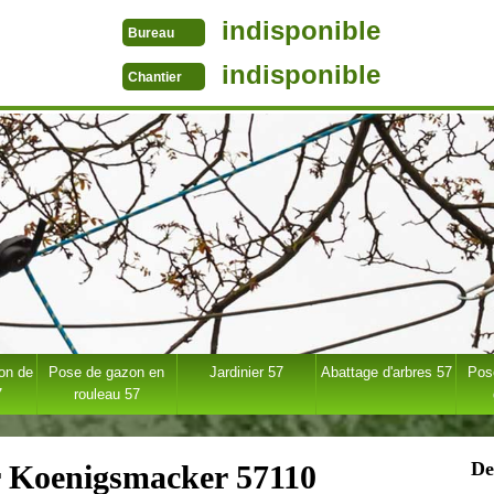
indisponible
Bureau
indisponible
Chantier
ion de
Pose de gazon en
Jardinier 57
Abattage d'arbres 57
Pose
7
rouleau 57
De
r Koenigsmacker 57110