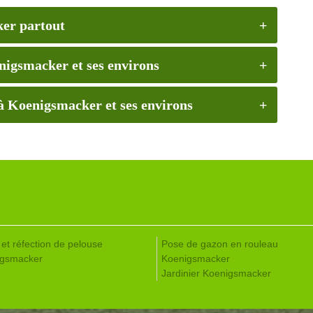
ker partout
enigsmacker et ses environs
 à Koenigsmacker et ses environs
 et réfection de pelouse
Pose de gazon en rouleau
igsmacker
Koenigsmacker
Jardinier Koenigsmacker