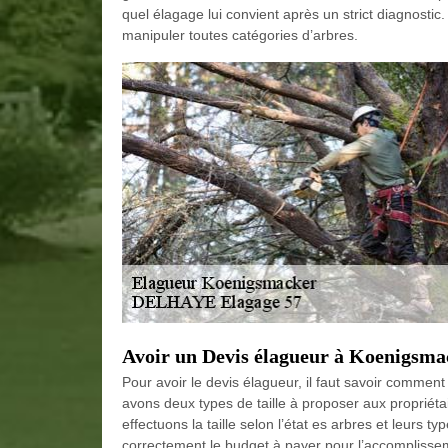
quel élagage lui convient après un strict diagnostic
manipuler toutes catégories d’arbres.
Avoir un Devis élagueur à Koenigsma
Pour avoir le devis élagueur, il faut savoir comment
avons deux types de taille à proposer aux propriétair
effectuons la taille selon l’état es arbres et leurs t
correctement le budget à payer pour l’accomplis