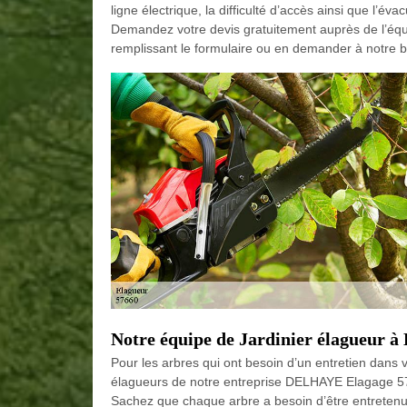
ligne électrique, la difficulté d’accès ainsi que l’éva
Demandez votre devis gratuitement auprès de l’éq
remplissant le formulaire ou en demander à notre b
Notre équipe de Jardinier élagueur à L
Pour les arbres qui ont besoin d’un entretien dans 
élagueurs de notre entreprise DELHAYE Elagage 57 se
Sachez que chaque arbre a besoin d’être entretenu r