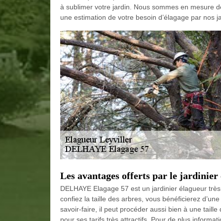
à sublimer votre jardin. Nous sommes en mesure de 
une estimation de votre besoin d’élagage par nos ja
Les avantages offerts par le jardini
DELHAYE Elagage 57 est un jardinier élagueur très e
confiez la taille des arbres, vous bénéficierez d’un
savoir-faire, il peut procéder aussi bien à une taille
pour ses tarifs très attractifs. Pour de plus informa