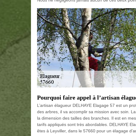
Nous ne négligeons jamais aucun de ces deux point
Pourquoi faire appel à l’artisan él
L’artisan élagueur DELHAYE Elagage 57 est un profess
des arbres, il va accomplir sa mission avec soin. La
la dimension des tailles des branches. Il est en me
tarifs appliqués sont très abordables. DELHAYE Ela
êtes à Leyviller, dans le 57660 pour un élagage d’a