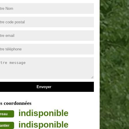
s coordonnées
indisponible
reau
indisponible
antier