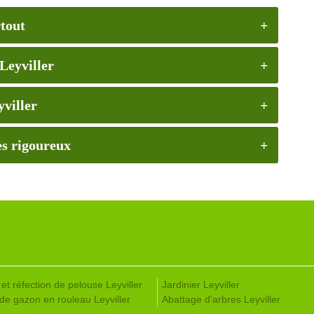
rtout
Leyviller
yviller
rès rigoureux
et réfection de pelouse Leyviller
Jardinier Leyviller
de gazon en rouleau Leyviller
Abattage d'arbres Leyviller