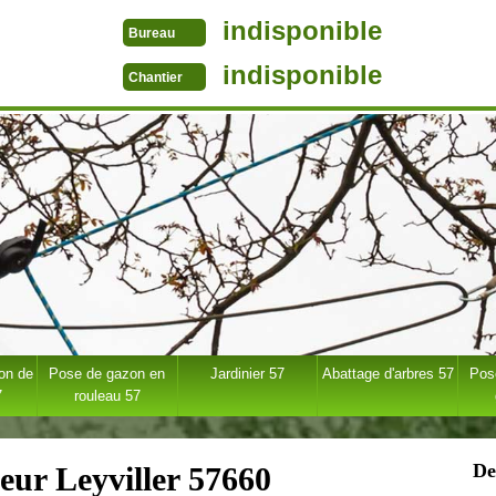
indisponible
Bureau
indisponible
Chantier
ion de
Pose de gazon en
Jardinier 57
Abattage d'arbres 57
Pose
7
rouleau 57
De
eur Leyviller 57660