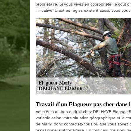
propriétaire. Si vous vivez en copropriété, le coût 
l’initiative. D’autres règles existent aussi, vous po
Travail d’un Elagueur pas cher dans 
Vous êtes au bon endroit chez DELHAYE Elagage 57 
variable selon votre situation géographique et le c
de Marly, donc contactez-nous où que vous soyez da
occasionnel soit forfaitaire. En tout cas, nous pourv