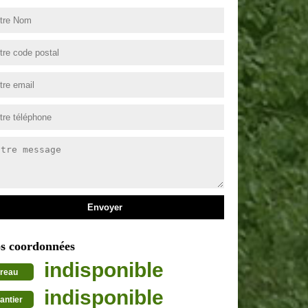
s coordonnées
indisponible
reau
indisponible
antier