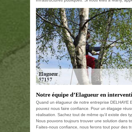
infrastructures publiques. Si vous êtes à Marly, ap
Notre équipe d’Elagueur en intervent
Quand un élagueur de notre entreprise DELHAYE El
pouvez nous faire confiance. Pour un élagage réussi
réalisation. Sachez tout de même qu’il existe des typ
Nous pouvons toujours trouver une solution dans tou
Faites-nous confiance, nous ferons tout pour des tr