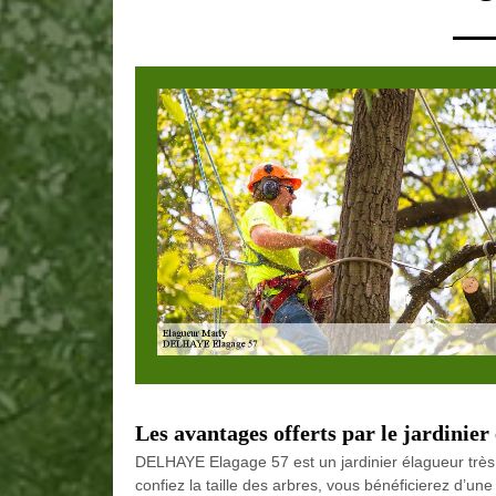
Les avantages offerts par le jardini
DELHAYE Elagage 57 est un jardinier élagueur très e
confiez la taille des arbres, vous bénéficierez d’un