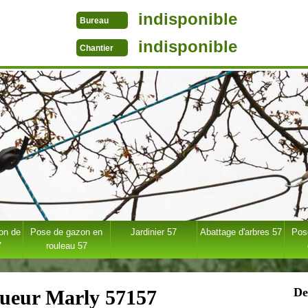
indisponible
Bureau
indisponible
Chantier
ion de
Pose de gazon en
Jardinier 57
Abattage d'arbres 57
Pose
7
rouleau 57
De
gueur Marly 57157