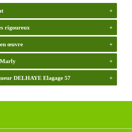
ut
rès rigoureux
 en œuvre
 Marly
élagueur DELHAYE Elagage 57