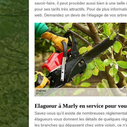
savoir-faire, il peut procéder aussi bien à une taille
pour ses tarifs très attractifs. Pour de plus informa
web. Demandez un devis de l’élagage de vos arbre
Elagueur à Marly en service pour vou
Savez-vous qu’il existe de nombreuses réglementat
élagueurs vous donnent les détails de quelques règ
les branches qui dépassent chez votre voisin, ce n’