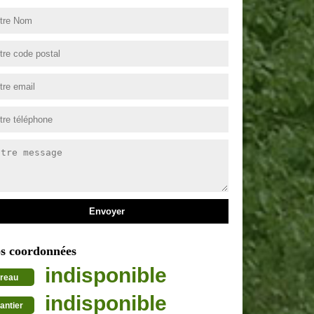
s coordonnées
indisponible
reau
indisponible
antier