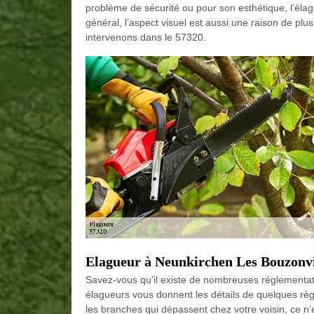
problème de sécurité ou pour son esthétique, l’éla
général, l’aspect visuel est aussi une raison de pl
intervenons dans le 57320.
Elagueur à Neunkirchen Les Bouzonvil
Savez-vous qu’il existe de nombreuses réglementat
élagueurs vous donnent les détails de quelques règ
les branches qui dépassent chez votre voisin, ce n’