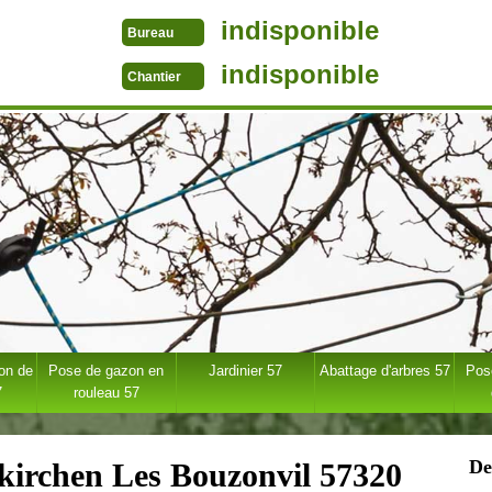
indisponible
Bureau
indisponible
Chantier
ion de
Pose de gazon en
Jardinier 57
Abattage d'arbres 57
Pose
7
rouleau 57
De
kirchen Les Bouzonvil 57320