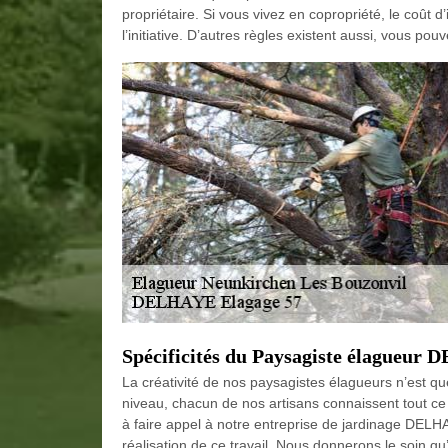
propriétaire. Si vous vivez en copropriété, le coût 
l’initiative. D’autres règles existent aussi, vous po
Spécificités du Paysagiste élagueur
La créativité de nos paysagistes élagueurs n’est q
niveau, chacun de nos artisans connaissent tout ce
à faire appel à notre entreprise de jardinage DELHA
réalisation de ce travail. Nous donnerons le soin qu