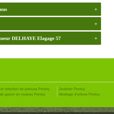
vous
élagueur DELHAYE Elagage 57
 et réfection de pelouse Pontoy
Jardinier Pontoy
de gazon en rouleau Pontoy
Abattage d'arbres Pontoy