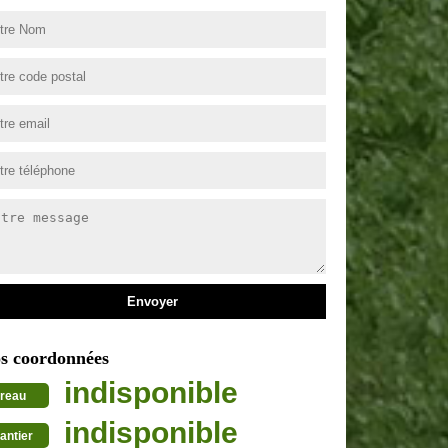
s coordonnées
indisponible
reau
indisponible
antier