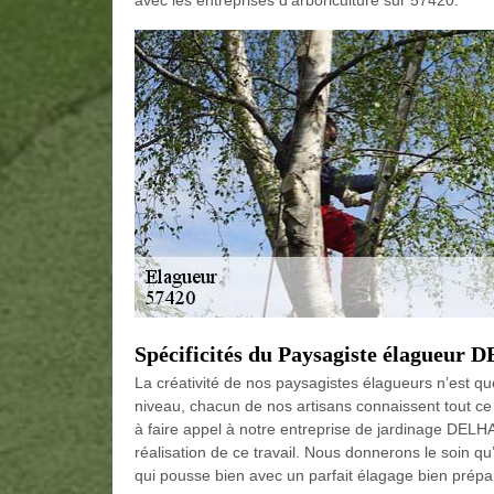
avec les entreprises d’arboriculture sur 57420.
Spécificités du Paysagiste élagueur
La créativité de nos paysagistes élagueurs n’est q
niveau, chacun de nos artisans connaissent tout ce
à faire appel à notre entreprise de jardinage DELHA
réalisation de ce travail. Nous donnerons le soin qu
qui pousse bien avec un parfait élagage bien prépa