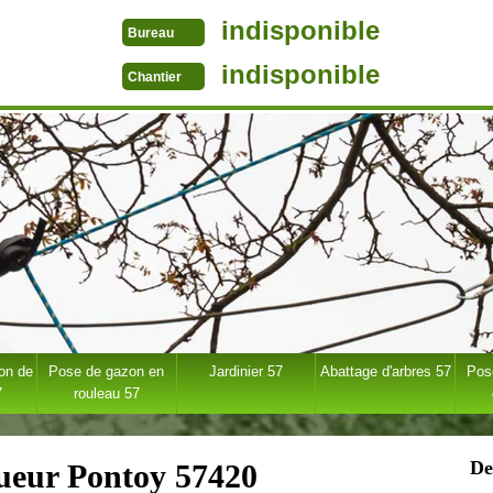
indisponible
Bureau
indisponible
Chantier
ion de
Pose de gazon en
Jardinier 57
Abattage d'arbres 57
Pose
7
rouleau 57
De
gueur Pontoy 57420