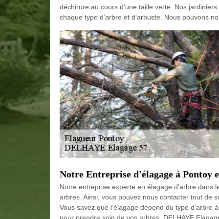
déchirure au cours d’une taille verte. Nos jardinier
chaque type d’arbre et d’arbuste. Nous pouvons no
Notre Entreprise d'élagage à Pontoy 
Notre entreprise experte en élagage d’arbre dans le
arbres. Ainsi, vous pouvez nous contacter tout de s
Vous savez que l’élagage dépend du type d’arbre à
pour prendre soin de vos arbres. DELHAYE Elagage