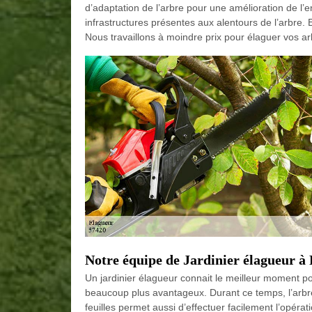
d’adaptation de l’arbre pour une amélioration de l’
infrastructures présentes aux alentours de l’arbre.
Nous travaillons à moindre prix pour élaguer vos ar
Notre équipe de Jardinier élagueur à
Un jardinier élagueur connait le meilleur moment po
beaucoup plus avantageux. Durant ce temps, l’arbre 
feuilles permet aussi d’effectuer facilement l’opérat