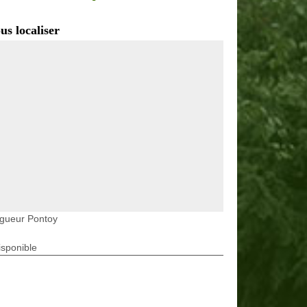
us localiser
agueur Pontoy
isponible