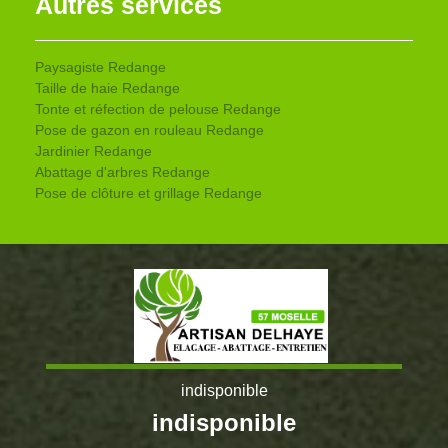
Autres services
Paysagiste Redange
Taille de haie Redange
Tonte et réfection de pelouse Redange
Pose de gazon en rouleau Redange
Jardinier Redange
Abattage d'arbres Redange
Pose de clôture et grillage Redange
indisponible
indisponible