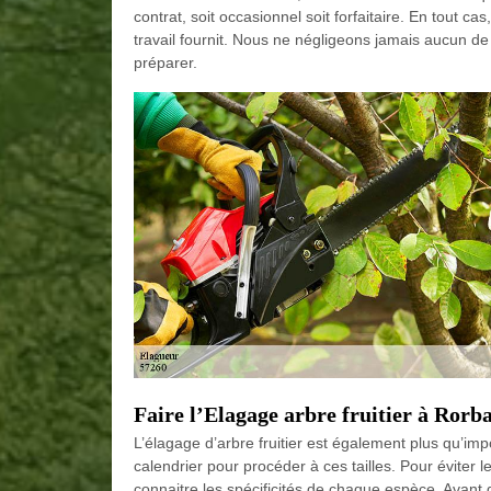
contrat, soit occasionnel soit forfaitaire. En tout 
travail fournit. Nous ne négligeons jamais aucun d
préparer.
Faire l’Elagage arbre fruitier à Rorb
L’élagage d’arbre fruitier est également plus qu’im
calendrier pour procéder à ces tailles. Pour éviter 
connaitre les spécificités de chaque espèce. Avant d’