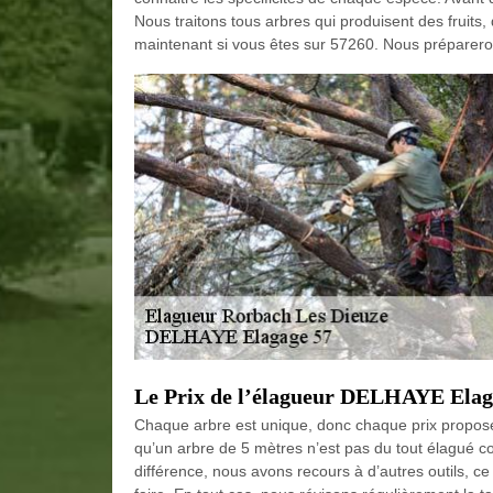
Nous traitons tous arbres qui produisent des fruit
maintenant si vous êtes sur 57260. Nous prépareron
Le Prix de l’élagueur DELHAYE Elag
Chaque arbre est unique, donc chaque prix proposé 
qu’un arbre de 5 mètres n’est pas du tout élagué 
différence, nous avons recours à d’autres outils, ce q