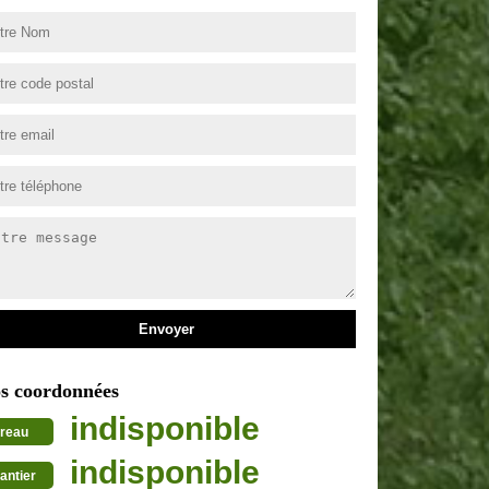
s coordonnées
indisponible
reau
indisponible
antier