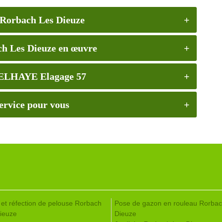
 Rorbach Les Dieuze
ch Les Dieuze en œuvre
 DELHAYE Elagage 57
ervice pour vous
 et réfection de pelouse Rorbach
Pose de gazon en rouleau Rorbac
ieuze
Dieuze