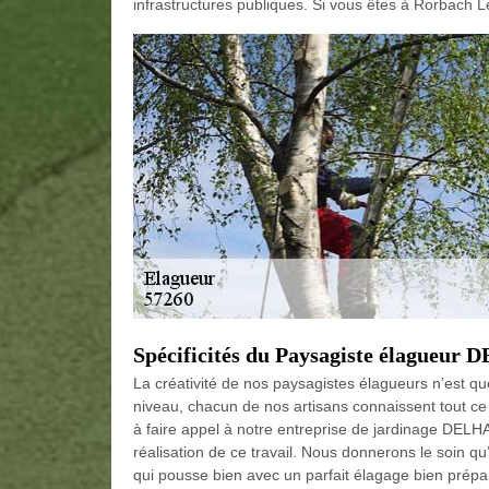
infrastructures publiques. Si vous êtes à Rorbach 
Spécificités du Paysagiste élagueur
La créativité de nos paysagistes élagueurs n’est q
niveau, chacun de nos artisans connaissent tout ce
à faire appel à notre entreprise de jardinage DELHA
réalisation de ce travail. Nous donnerons le soin qu
qui pousse bien avec un parfait élagage bien prépa