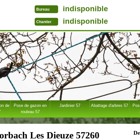
indisponible
Bureau
indisponible
Chantier
ion de
Pose de gazon en
Jardinier 57
Abattage d'arbres 57
Pose
7
rouleau 57
De
Rorbach Les Dieuze 57260