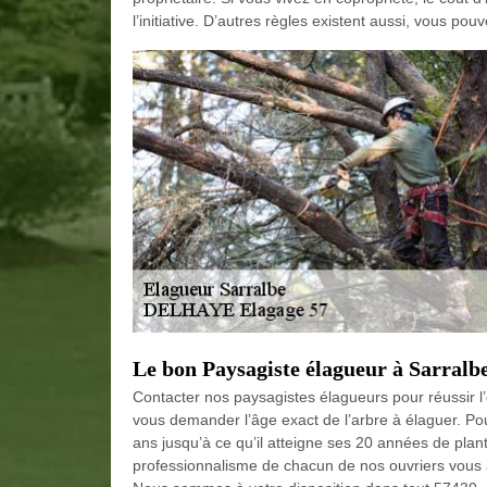
l’initiative. D’autres règles existent aussi, vous po
Le bon Paysagiste élagueur à Sarralb
Contacter nos paysagistes élagueurs pour réussir 
vous demander l’âge exact de l’arbre à élaguer. Pour
ans jusqu’à ce qu’il atteigne ses 20 années de planta
professionnalisme de chacun de nos ouvriers vous ass