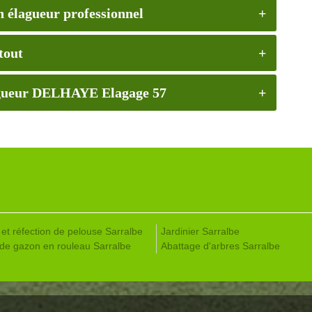
 élagueur professionnel
tout
élagueur DELHAYE Elagage 57
 et réfection de pelouse Sarralbe
Jardinier Sarralbe
de gazon en rouleau Sarralbe
Abattage d'arbres Sarralbe