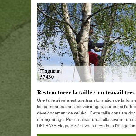
Restructurer la taille : un travail trè
Une taille sévère est une transformation de la forme 
les personnes dans les voisinages, surtout si l’arb
développement de celui-ci. Cette taille consiste do
étronçonnage. Pour réaliser une taille sévère, un é
DELHAYE Elagage 57 si vous êtes dans l’obligation d