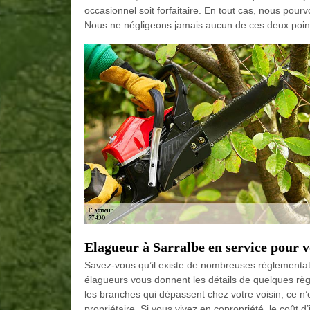
occasionnel soit forfaitaire. En tout cas, nous pourv
Nous ne négligeons jamais aucun de ces deux point
Elagueur à Sarralbe en service pour 
Savez-vous qu’il existe de nombreuses réglementat
élagueurs vous donnent les détails de quelques règ
les branches qui dépassent chez votre voisin, ce n’
propriétaire. Si vous vivez en copropriété, le coût 