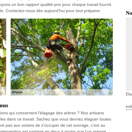
oyons un bon rapport qualité-prix pour chaque travail fournit.
s. Contactez-nous dès aujourd’hui pour tout préparer.
No
Ela
vous
ind
ions qui concernent l’élagage des arbres ? Nos artisans
les dans ce travail. Sachez que vous devriez élaguer toutes
est pas aux voisins de s’occuper de cet ouvrage, c’est au
d’intervention est partagé en deux à moins que l’un prenne