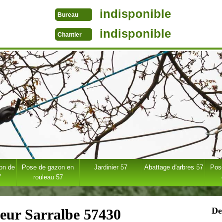
indisponible
Bureau
indisponible
Chantier
ion de
Pose de gazon en
Jardinier 57
Abattage d'arbres 57
Pose
7
rouleau 57
De
ueur Sarralbe 57430