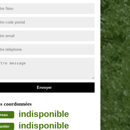
s coordonnées
indisponible
reau
indisponible
antier