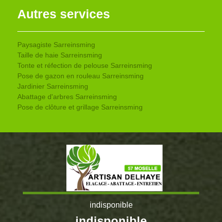
Autres services
Paysagiste Sarreinsming
Taille de haie Sarreinsming
Tonte et réfection de pelouse Sarreinsming
Pose de gazon en rouleau Sarreinsming
Jardinier Sarreinsming
Abattage d'arbres Sarreinsming
Pose de clôture et grillage Sarreinsming
indisponible
indisponible