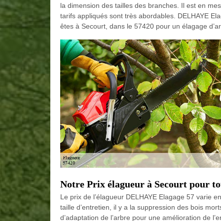
la dimension des tailles des branches. Il est en me
tarifs appliqués sont très abordables. DELHAYE Ela
êtes à Secourt, dans le 57420 pour un élagage d’ar
Notre Prix élagueur à Secourt pour t
Le prix de l’élagueur DELHAYE Elagage 57 varie en f
taille d’entretien, il y a la suppression des bois morts 
d’adaptation de l’arbre pour une amélioration de l’