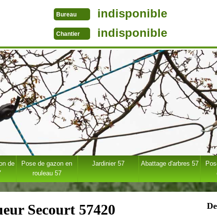
indisponible
Bureau
indisponible
Chantier
ion de
Pose de gazon en
Jardinier 57
Abattage d'arbres 57
Pose
7
rouleau 57
De
ueur Secourt 57420