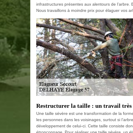
infrastructures présentes aux alentours de l’arbre.
Nous travaillons à moindre prix pour élaguer vos ar
Restructurer la taille : un travail trè
Une taille sévère est une transformation de la forme 
les personnes dans les voisinages, surtout si l’arb
développement de celui-ci. Cette taille consiste do
étronçonnage. Pour réaliser une taille sévère, un é