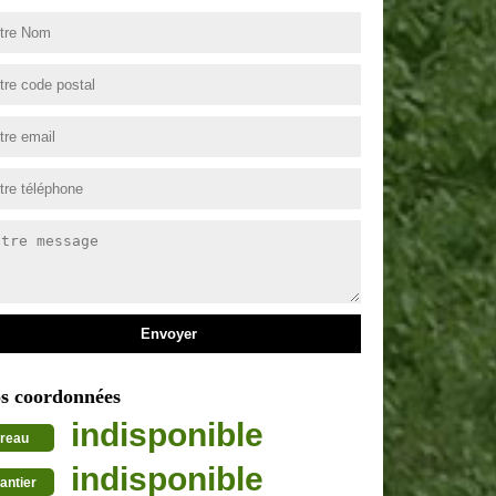
s coordonnées
indisponible
reau
indisponible
antier