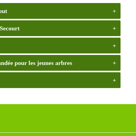
out
 Secourt
andée pour les jeunes arbres