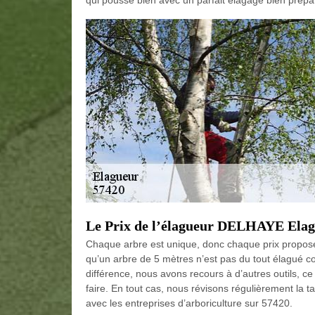
qui pousse bien avec un parfait élagage bien prépa
Le Prix de l’élagueur DELHAYE Elag
Chaque arbre est unique, donc chaque prix proposé 
qu’un arbre de 5 mètres n’est pas du tout élagué 
différence, nous avons recours à d’autres outils, ce q
faire. En tout cas, nous révisons régulièrement la t
avec les entreprises d’arboriculture sur 57420.