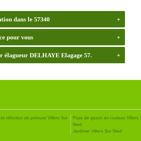
tion dans le 57340
ice pour vous
nier élagueur DELHAYE Elagage 57.
et réfection de pelouse Villers Sur
Pose de gazon en rouleau Villers 
Nied
Jardinier Villers Sur Nied