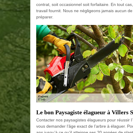
contrat, soit occasionnel soit forfaitaire. En tout 
travail fournit. Nous ne négligeons jamais aucun d
préparer.
Le bon Paysagiste élagueur à Villers 
Contacter nos paysagistes élagueurs pour réussir 
vous demander l’âge exact de l’arbre à élaguer. Pour
ans jusqu’à ce qu’il atteigne ses 20 années de planta