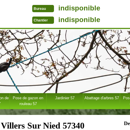
indisponible
Bureau
indisponible
Chantier
ion de
Pose de gazon en
Jardinier 57
Abattage d'arbres 57
Pose
7
rouleau 57
De
 Villers Sur Nied 57340