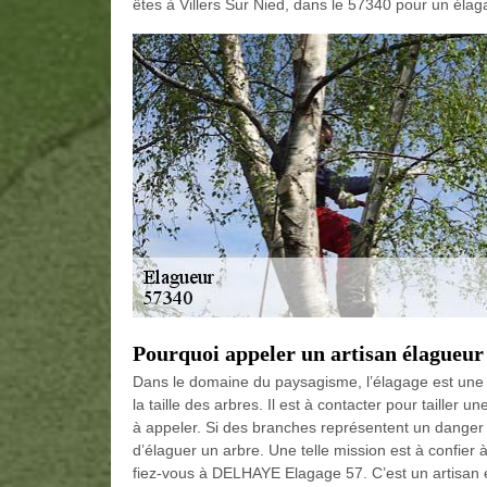
êtes à Villers Sur Nied, dans le 57340 pour un élag
Pourquoi appeler un artisan élagueur 
Dans le domaine du paysagisme, l’élagage est une sp
la taille des arbres. Il est à contacter pour tailler
à appeler. Si des branches représentent un danger po
d’élaguer un arbre. Une telle mission est à confier 
fiez-vous à DELHAYE Elagage 57. C’est un artisan é