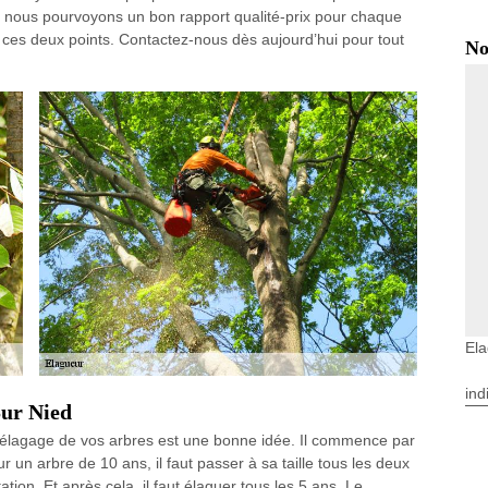
cas, nous pourvoyons un bon rapport qualité-prix pour chaque
e ces deux points. Contactez-nous dès aujourd’hui pour tout
No
Ela
ind
Sur Nied
l’élagage de vos arbres est une bonne idée. Il commence par
 un arbre de 10 ans, il faut passer à sa taille tous les deux
tion. Et après cela, il faut élaguer tous les 5 ans. Le