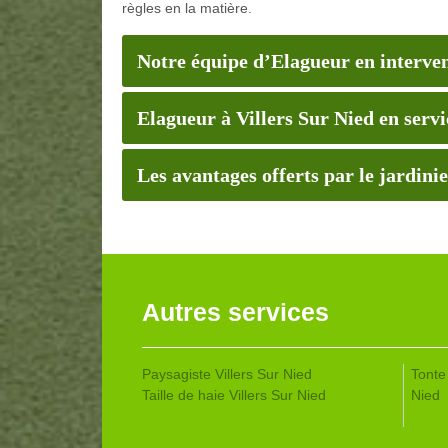
règles en la matière.
Notre équipe d’Elagueur en interven
Elagueur à Villers Sur Nied en serv
Les avantages offerts par le jardi
Autres services
Paysagiste Villers Sur Nied
Tonte 
Taille de haie Villers Sur Nied
Nied