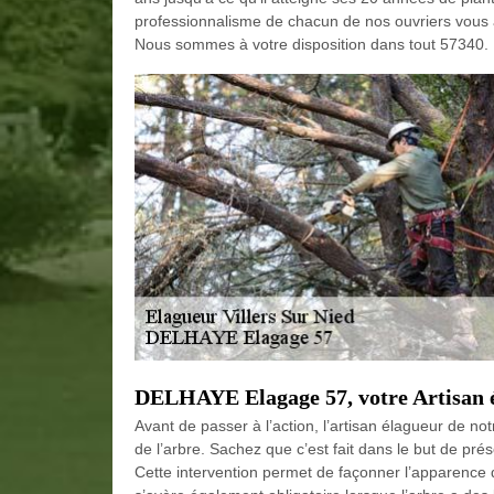
professionnalisme de chacun de nos ouvriers vous ass
Nous sommes à votre disposition dans tout 57340.
DELHAYE Elagage 57, votre Artisan é
Avant de passer à l’action, l’artisan élagueur de no
de l’arbre. Sachez que c’est fait dans le but de prése
Cette intervention permet de façonner l’apparence