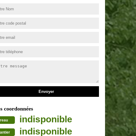
s coordonnées
indisponible
reau
indisponible
antier