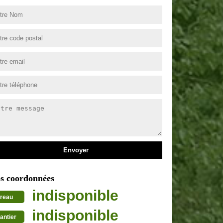
s coordonnées
indisponible
reau
indisponible
antier