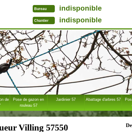
indisponible
Bureau
indisponible
Chantier
ion de
Pose de gazon en
Jardinier 57
Abattage d'arbres 57
Pose
7
rouleau 57
De
ueur Villing 57550