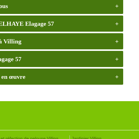
vous
 DELHAYE Elagage 57
 Villing
agage 57
g en œuvre
et réfection de pelouse Villing
Jardinier Villing