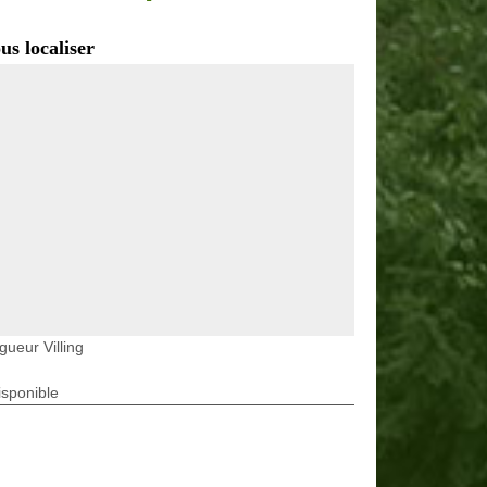
us localiser
gueur Villing
isponible