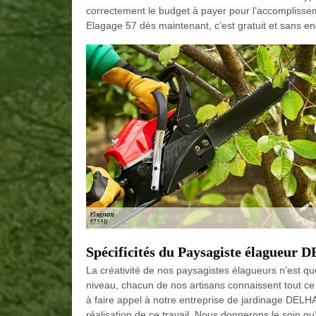
correctement le budget à payer pour l’accomplis
Elagage 57 dès maintenant, c’est gratuit et sans 
Spécificités du Paysagiste élagueur
La créativité de nos paysagistes élagueurs n’est q
niveau, chacun de nos artisans connaissent tout ce
à faire appel à notre entreprise de jardinage DELHA
réalisation de ce travail. Nous donnerons le soin qu