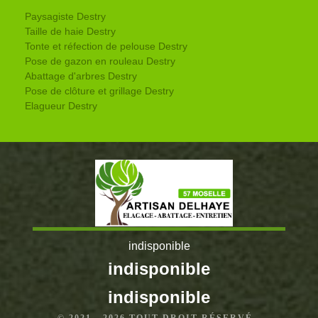
Paysagiste Destry
Taille de haie Destry
Tonte et réfection de pelouse Destry
Pose de gazon en rouleau Destry
Abattage d'arbres Destry
Pose de clôture et grillage Destry
Elagueur Destry
indisponible
indisponible
indisponible
© 2021 - 2026 TOUT DROIT RÉSERVÉ -