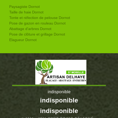
Paysagiste Dornot
Taille de haie Dornot
Tonte et réfection de pelouse Dornot
Pose de gazon en rouleau Dornot
Abattage d'arbres Dornot
Pose de clôture et grillage Dornot
Elagueur Dornot
indisponible
indisponible
indisponible