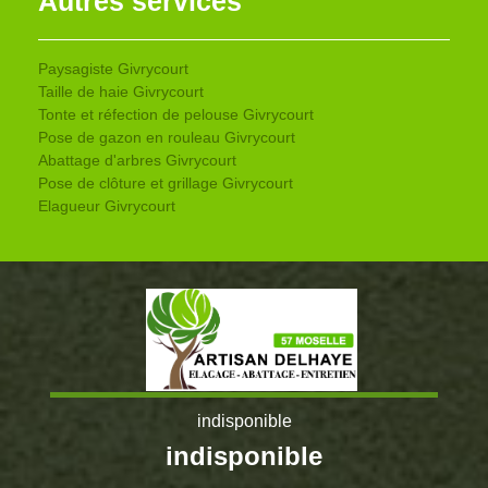
Autres services
Paysagiste Givrycourt
Taille de haie Givrycourt
Tonte et réfection de pelouse Givrycourt
Pose de gazon en rouleau Givrycourt
Abattage d'arbres Givrycourt
Pose de clôture et grillage Givrycourt
Elagueur Givrycourt
indisponible
indisponible