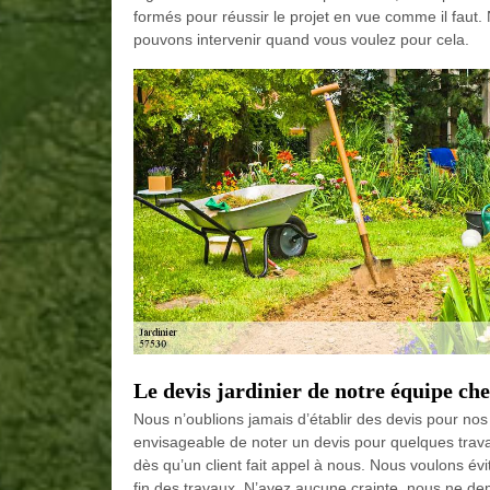
formés pour réussir le projet en vue comme il faut. N
pouvons intervenir quand vous voulez pour cela.
Le devis jardinier de notre équipe 
Nous n’oublions jamais d’établir des devis pour nos c
envisageable de noter un devis pour quelques trava
dès qu’un client fait appel à nous. Nous voulons évi
fin des travaux. N’ayez aucune crainte, nous ne d