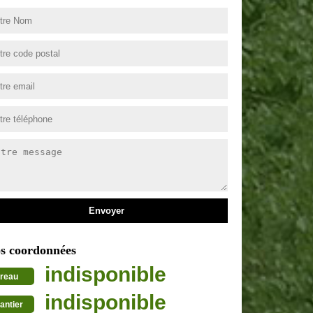
s coordonnées
indisponible
reau
indisponible
antier