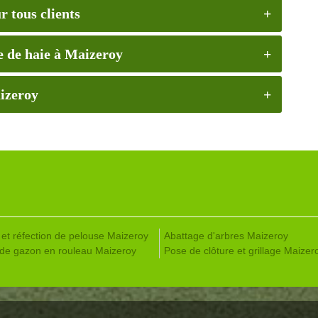
r tous clients
le de haie à Maizeroy
aizeroy
 et réfection de pelouse Maizeroy
Abattage d'arbres Maizeroy
de gazon en rouleau Maizeroy
Pose de clôture et grillage Maizer