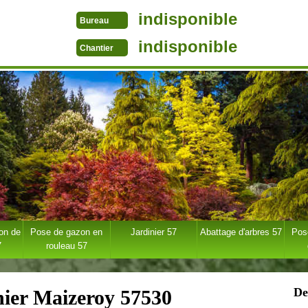
indisponible
Bureau
indisponible
Chantier
ion de
Pose de gazon en
Jardinier 57
Abattage d'arbres 57
Pose
7
rouleau 57
De
nier Maizeroy 57530