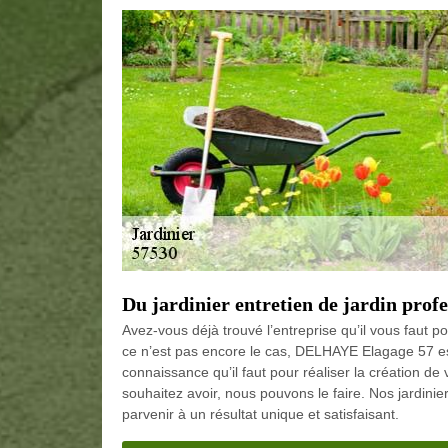
Du jardinier entretien de jardin prof
Avez-vous déjà trouvé l’entreprise qu’il vous faut pou
ce n’est pas encore le cas, DELHAYE Elagage 57 est
connaissance qu’il faut pour réaliser la création de 
souhaitez avoir, nous pouvons le faire. Nos jardini
parvenir à un résultat unique et satisfaisant.