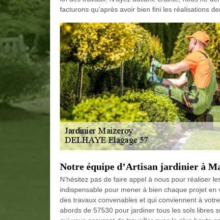
facturons qu’après avoir bien fini les réalisations 
Notre équipe d’Artisan jardinier à Ma
N’hésitez pas de faire appel à nous pour réaliser le
indispensable pour mener à bien chaque projet en vu
des travaux convenables et qui conviennent à votre
abords de 57530 pour jardiner tous les sols libres s