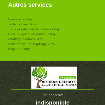
Autres services
Paysagiste Orny
Taille de haie Orny
Tonte et réfection de pelouse Orny
Pose de gazon en rouleau Orny
Abattage d'arbres Orny
Pose de clôture et grillage Orny
Elagueur Orny
indisponible
indisponible