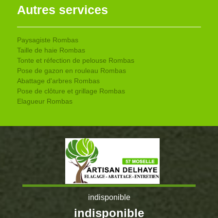
Autres services
Paysagiste Rombas
Taille de haie Rombas
Tonte et réfection de pelouse Rombas
Pose de gazon en rouleau Rombas
Abattage d'arbres Rombas
Pose de clôture et grillage Rombas
Elagueur Rombas
indisponible
indisponible