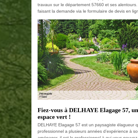
travaux sur le département 57660 et ses alentours. 
faisant la demande via le formulaire de devis en lig
Fiez-vous à DELHAYE Elagage 57, un p
espace vert !
DELHAYE Elagage 57 est un paysagiste élagueur qui
professionnel a plusieurs années d’expérience à son
aménager, il est le professionnel à qui vous pouvez