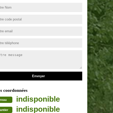
s coordonnées
indisponible
reau
indisponible
antier