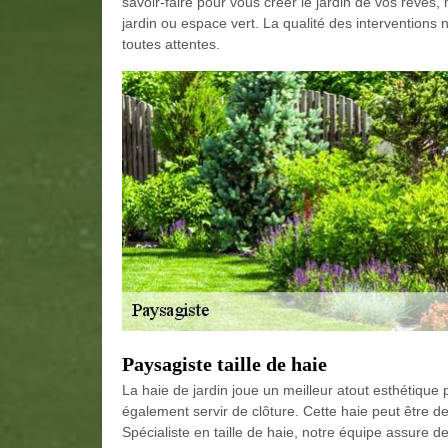
savoir-faire pour vous créer le jardin de vos rêves,
jardin ou espace vert. La qualité des interventions
toutes attentes.
Paysagiste taille de haie
La haie de jardin joue un meilleur atout esthétique p
également servir de clôture. Cette haie peut être de
Spécialiste en taille de haie, notre équipe assure d