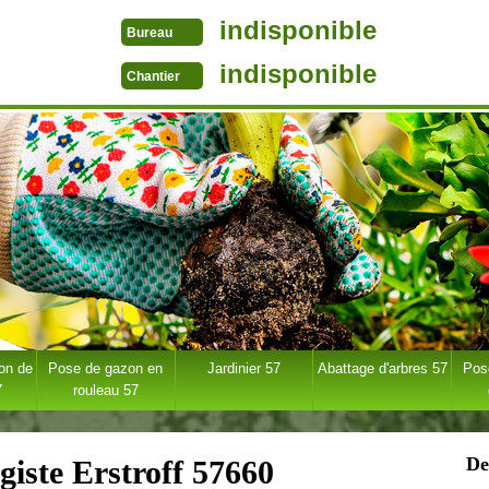
indisponible
Bureau
indisponible
Chantier
ion de
Pose de gazon en
Jardinier 57
Abattage d'arbres 57
Pose
7
rouleau 57
De
giste Erstroff 57660