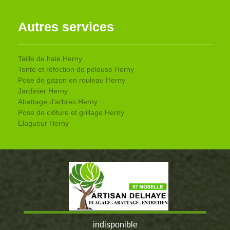
Autres services
Taille de haie Herny
Tonte et réfection de pelouse Herny
Pose de gazon en rouleau Herny
Jardinier Herny
Abattage d'arbres Herny
Pose de clôture et grillage Herny
Elagueur Herny
indisponible