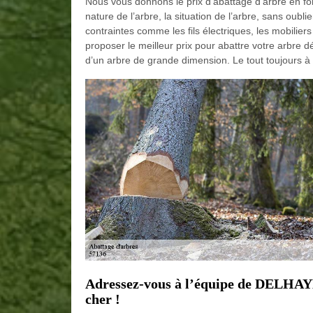
Nous vous donnons le prix d’abattage d’arbre en fon
nature de l’arbre, la situation de l’arbre, sans oubli
contraintes comme les fils électriques, les mobiliers
proposer le meilleur prix pour abattre votre arbre 
d’un arbre de grande dimension. Le tout toujours à
Adressez-vous à l’équipe de DELHAYE
cher !