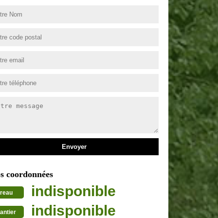
s coordonnées
indisponible
reau
indisponible
antier