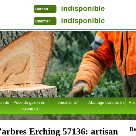
indisponible
Bureau
indisponible
Chantier
ion de
Pose de gazon en
Jardinier 57
Abattage d'arbres 57
Pose
7
rouleau 57
De
d'arbres Erching 57136: artisan