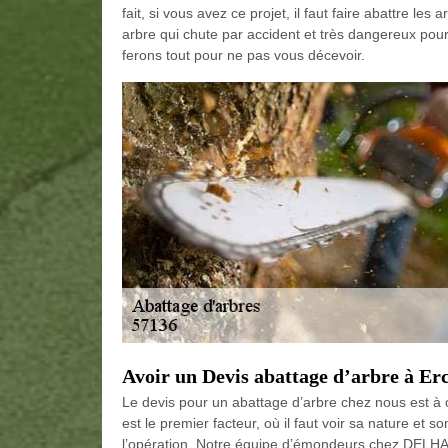
fait, si vous avez ce projet, il faut faire abattre les
arbre qui chute par accident et très dangereux pou
ferons tout pour ne pas vous décevoir.
Avoir un Devis abattage d’arbre à Er
Le devis pour un abattage d’arbre chez nous est à ca
est le premier facteur, où il faut voir sa nature et so
l’opération. Notre équipe d’émondeurs chez DELHA