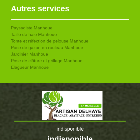
Autres services
Paysagiste Manhoue
Taille de haie Manhoue
Tonte et réfection de pelouse Manhoue
Pose de gazon en rouleau Manhoue
Jardinier Manhoue
Pose de clôture et grillage Manhoue
Elagueur Manhoue
indisponible
indisponible