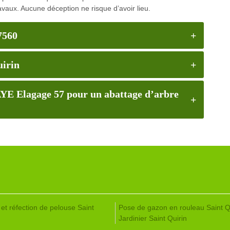
ravaux. Aucune déception ne risque d’avoir lieu.
7560
uirin
YE Elagage 57 pour un abattage d’arbre
 et réfection de pelouse Saint
Pose de gazon en rouleau Saint Q
n
Jardinier Saint Quirin