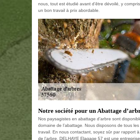
nous, tout est étudié avant d’être dévoilé, y compri
un bon travail à prix abordable.
Notre société pour un Abattage d’arbr
Nos paysagistes en abattage d’arbre sont disponib
domaine de l’abattage. Nous disposons de tous les
travail. En nous contactant, soyez sûr par rapport à
de l’arbre. DELHAYE Elagage 57 est une entreprise p