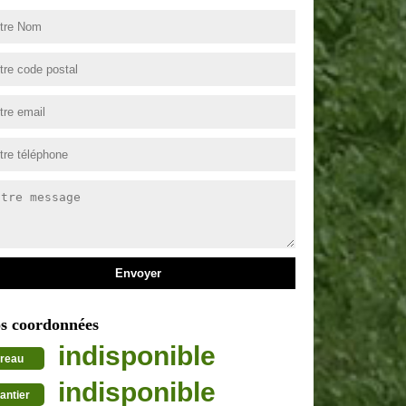
s coordonnées
indisponible
reau
indisponible
antier