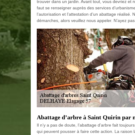
trouver dans un jardin. Avant tout, vous devriez et
faut se renseigner auprès des services d’urbanism
l’autorisation et l’attestation d’un abattage réali
démarches, alors veuillez nous appeler. N’ayez pas 
Abattage d’arbre à Saint Quirin par 
Il n’y a pas de doute, l’abattage d’arbre fait toujou
qui peuvent pousser à faire cette action. La raison 