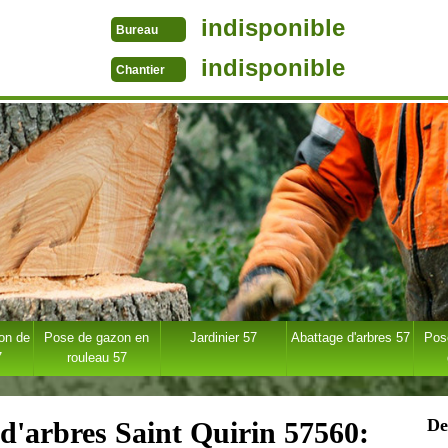
indisponible
Bureau
indisponible
Chantier
ion de
Pose de gazon en
Jardinier 57
Abattage d'arbres 57
Pose
7
rouleau 57
De
 d'arbres Saint Quirin 57560: