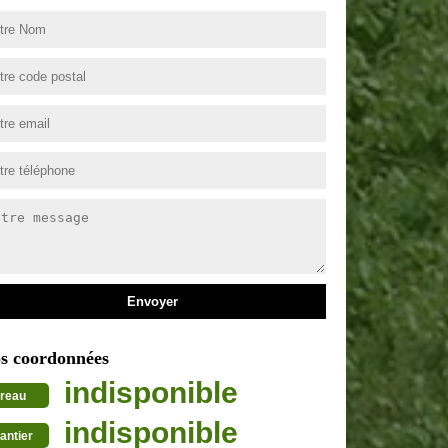
s coordonnées
indisponible
reau
indisponible
antier