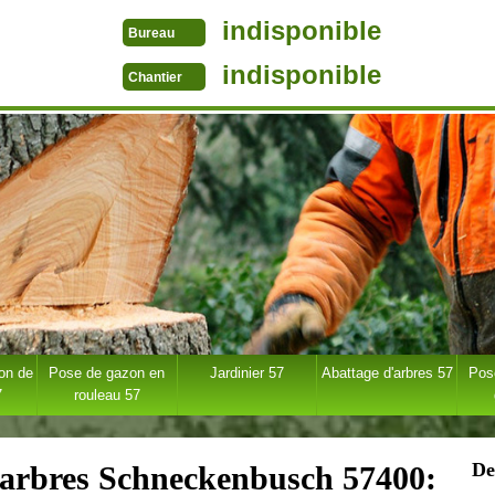
indisponible
Bureau
indisponible
Chantier
ion de
Pose de gazon en
Jardinier 57
Abattage d'arbres 57
Pose
7
rouleau 57
De
d'arbres Schneckenbusch 57400: