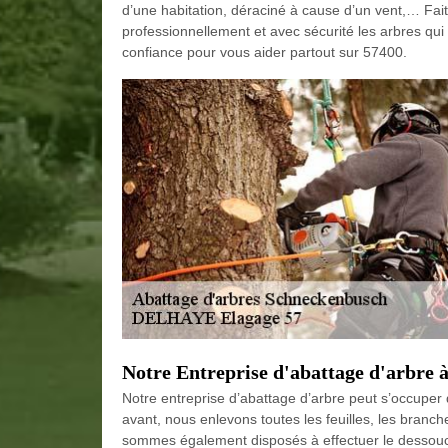
d’une habitation, déraciné à cause d’un vent,… Fa
professionnellement et avec sécurité les arbres qu
confiance pour vous aider partout sur 57400.
Notre Entreprise d'abattage d'arbre à
Notre entreprise d’abattage d’arbre peut s’occuper 
avant, nous enlevons toutes les feuilles, les branc
sommes également disposés à effectuer le dessouc