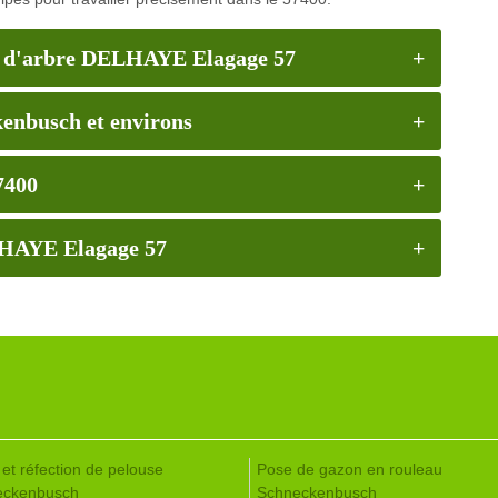
ge d'arbre DELHAYE Elagage 57
kenbusch et environs
7400
LHAYE Elagage 57
 et réfection de pelouse
Pose de gazon en rouleau
eckenbusch
Schneckenbusch