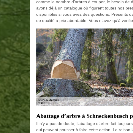
comme le nombre d’arbres à couper, le besoin de d
avons déjà un catalogue où figurent toutes nos pre
disponibles si vous avez des questions. Présents 
de qualité à prix abordable. Vous n’avez qu’à vérifier
Abattage d’arbre à Schneckenbusch p
Il n’y a pas de doute, l’abattage d’arbre fait toujou
qui peuvent pousser à faire cette action. La raison 