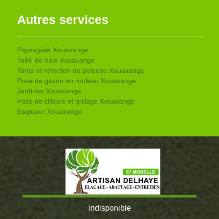
Autres services
Paysagiste Xouaxange
Taille de haie Xouaxange
Tonte et réfection de pelouse Xouaxange
Pose de gazon en rouleau Xouaxange
Jardinier Xouaxange
Pose de clôture et grillage Xouaxange
Elagueur Xouaxange
indisponible