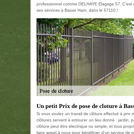
professionnel comme DELHAYE Elagage 57. C’est une
ses services à Basse Ham, dans le 57110 !
Un petit Prix de pose de cloture à Ba
Si vous voulez un travail de clôture effectué à pr
clôtures servent à entourer un lieu donné : jardin
clôture peut être électrique ou simple, et tous propr
faire appel à nous pour bénéficier d’un service de p