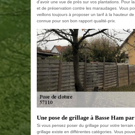
d’avoir une vue de près sur vos plantations. Pour la 
et de préservation contre les maraudages. Vous pou
veillons toujours à proposer un tarif à la hauteur 
connue pour son bon rapport qualité-prix.
Une pose de grillage à Basse Ham par
Si vous pensez poser du grillage pour votre terra
grillage existe en différentes catégories. Vous po