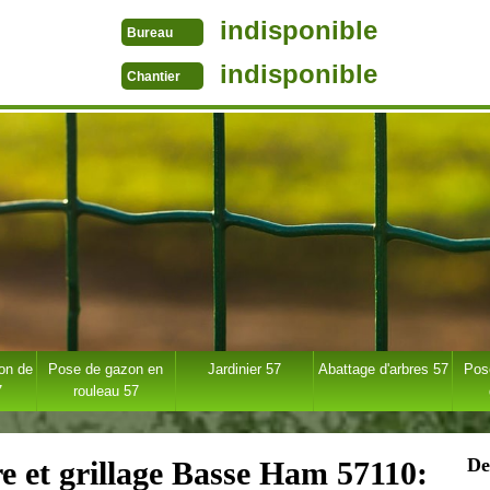
indisponible
Bureau
indisponible
Chantier
ion de
Pose de gazon en
Jardinier 57
Abattage d'arbres 57
Pose
7
rouleau 57
De
re et grillage Basse Ham 57110: