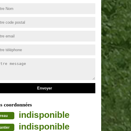
s coordonnées
indisponible
reau
indisponible
antier