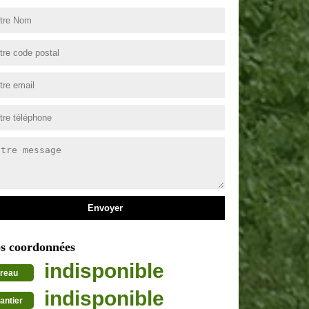
s coordonnées
indisponible
reau
indisponible
antier