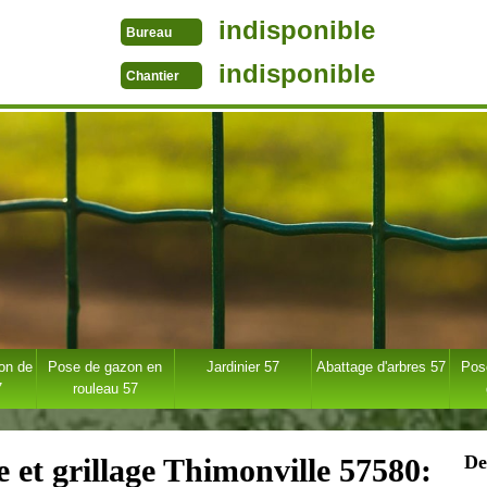
indisponible
Bureau
indisponible
Chantier
ion de
Pose de gazon en
Jardinier 57
Abattage d'arbres 57
Pose
7
rouleau 57
De
e et grillage Thimonville 57580: