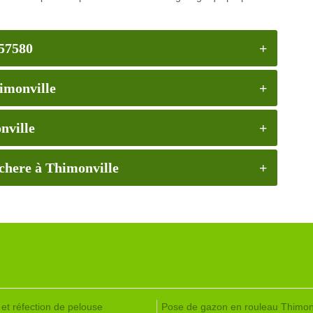
 57580
himonville
nville
 chere à Thimonville
 et réfection de pelouse
Pose de gazon en rouleau Thimonv