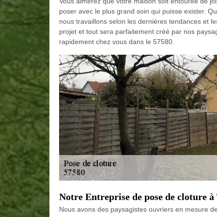
Vous aimerez que votre maison soit entourée de jo
poser avec le plus grand soin qui puisse exister. Qu
nous travaillons selon les dernières tendances et l
projet et tout sera parfaitement créé par nos paysa
rapidement chez vous dans le 57580.
Notre Entreprise de pose de cloture à
Nous avons des paysagistes ouvriers en mesure de 