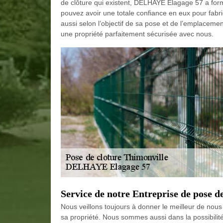
de clôture qui existent, DELHAYE Elagage 57 a form
pouvez avoir une totale confiance en eux pour fabr
aussi selon l’objectif de sa pose et de l’emplacem
une propriété parfaitement sécurisée avec nous.
Service de notre Entreprise de pose d
Nous veillons toujours à donner le meilleur de nous
sa propriété. Nous sommes aussi dans la possibilité 