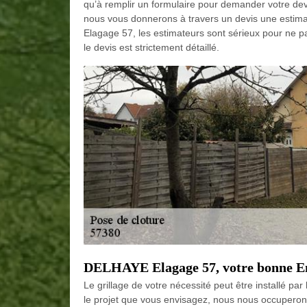
qu’à remplir un formulaire pour demander votre devi
nous vous donnerons à travers un devis une estima
Elagage 57, les estimateurs sont sérieux pour ne pa
le devis est strictement détaillé.
DELHAYE Elagage 57, votre bonne Ent
Le grillage de votre nécessité peut être installé pa
le projet que vous envisagez, nous nous occuperons 