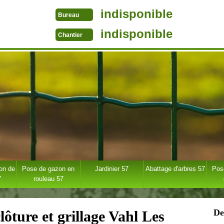
indisponible
Bureau
indisponible
Chantier
ion de
Pose de gazon en
Jardinier 57
Abattage d'arbres 57
Pose
7
rouleau 57
De
lôture et grillage Vahl Les