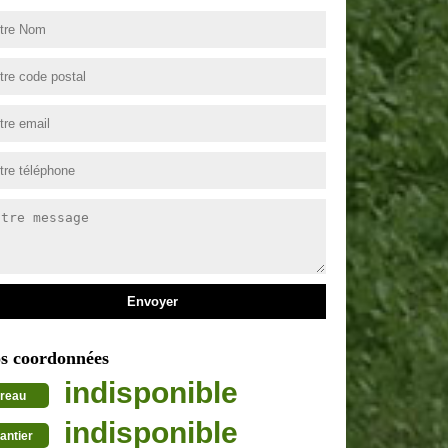
s coordonnées
indisponible
reau
indisponible
antier