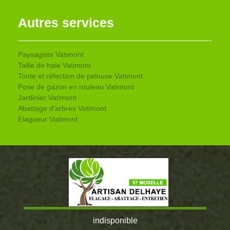
Autres services
Paysagiste Vatimont
Taille de haie Vatimont
Tonte et réfection de pelouse Vatimont
Pose de gazon en rouleau Vatimont
Jardinier Vatimont
Abattage d'arbres Vatimont
Elagueur Vatimont
indisponible