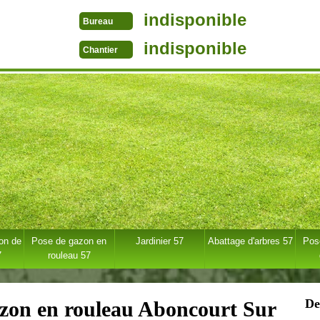
indisponible
Bureau
indisponible
Chantier
ion de
Pose de gazon en
Jardinier 57
Abattage d'arbres 57
Pose
7
rouleau 57
De
azon en rouleau Aboncourt Sur