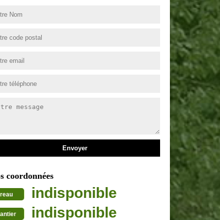
s coordonnées
indisponible
reau
indisponible
antier