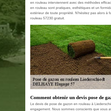
en rouleau interviennent avec des méthodes efficac
en rouleau sont pratiques, esthétiques et un form
extérieur de toute propriété. N’hésitez pas alors à 
rouleau 57230 gratuit.
Comment obtenir un devis pose de ga
Le devis de pose de gazon en rouleau à Liedersch
engagement. Nous sommes conscients que vous ave