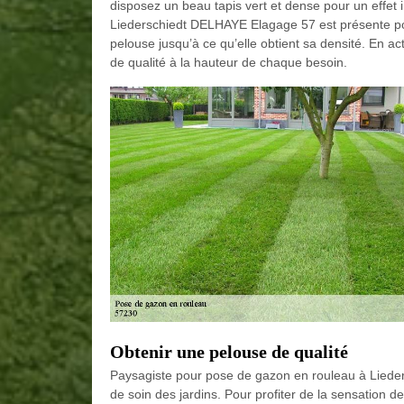
disposez un beau tapis vert et dense pour un effet
Liederschiedt DELHAYE Elagage 57 est présente pou
pelouse jusqu’à ce qu’elle obtient sa densité. En 
de qualité à la hauteur de chaque besoin.
Obtenir une pelouse de qualité
Paysagiste pour pose de gazon en rouleau à Liede
de soin des jardins. Pour profiter de la sensation