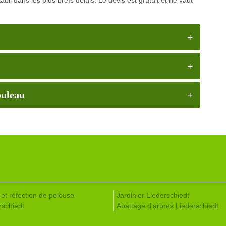
.
ouleau
 et réfection de pelouse
Jardinier Liederschiedt
rschiedt
Abattage d'arbres Liederschiedt