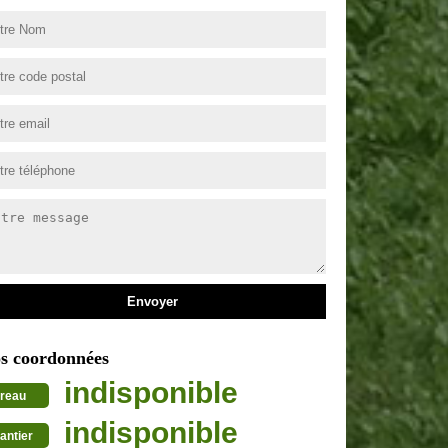
s coordonnées
indisponible
reau
indisponible
antier