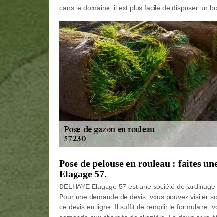
dans le domaine, il est plus facile de disposer un bo
Pose de pelouse en rouleau : faites 
Elagage 57.
DELHAYE Elagage 57 est une société de jardinage qui
Pour une demande de devis, vous pouvez visiter so
de devis en ligne. Il suffit de remplir le formulaire
demande aux chargés de clientèle. Le devis sera étab