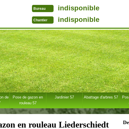
indisponible
Bureau
indisponible
Chantier
ion de
Pose de gazon en
Jardinier 57
Abattage d'arbres 57
Pose
7
rouleau 57
De
azon en rouleau Liederschiedt