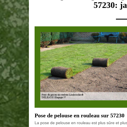
57230: ja
Pose de pelouse en rouleau sur 57230
La pose de pelouse en rouleau est plus sûre et pl