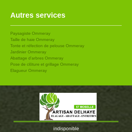
Autres services
Paysagiste Ommeray
Taille de haie Ommeray
Tonte et réfection de pelouse Ommeray
Jardinier Ommeray
Abattage d'arbres Ommeray
Pose de clôture et grillage Ommeray
Elagueur Ommeray
indisponible