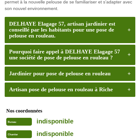
permet à la nouvelle pelouse de se familiariser et s’adapter avec
son nouvel environnement.
DELHAYE Elagage 57, artisan jardinier est
conseillé par les habitants pour une pose de
pelouse en rouleau.
Pourquoi faire appel à DELHAYE Elagage 57
une société de pose de pelouse en rouleau ?
Jardinier pour pose de pelouse en rouleau
Artisan pose de pelouse en rouleau à Riche
Nos coordonnées
indisponible
Bureau
indisponible
Chantier