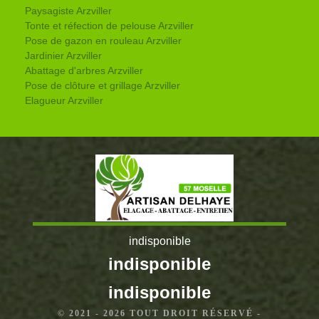
Paysagiste Arzviller
Tonte et réfection de pelouse Arzviller
Pose de gazon en rouleau Arzviller
Jardinier Arzviller
Abattage d'arbres Arzviller
Pose de clôture et grillage Arzviller
Elagueur Arzviller
indisponible
indisponible
indisponible
© 2021 - 2026 TOUT DROIT RÉSERVÉ -