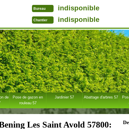
indisponible
Bureau
indisponible
Chantier
ion de
Pose de gazon en
Jardinier 57
Abattage d'arbres 57
Pose
7
rouleau 57
De
e Bening Les Saint Avold 57800: