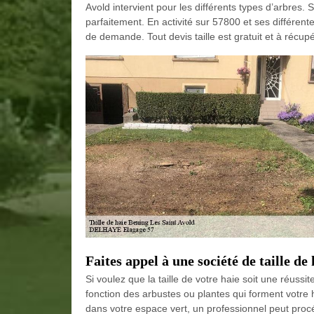
Avold intervient pour les différents types d’arbres. S
parfaitement. En activité sur 57800 et ses différent
de demande. Tout devis taille est gratuit et à récup
Faites appel à une société de taille de
Si voulez que la taille de votre haie soit une réussi
fonction des arbustes ou plantes qui forment votre 
dans votre espace vert, un professionnel peut procéd