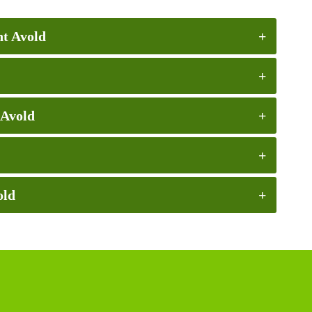
nt Avold
 Avold
old