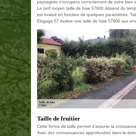
paysagiste s’occupera correctement de votre bien et
Le tarif moyen taille de haie 57800 dépend du temps p
est évalué en fonction de quelques paramètres. Ta
Elagage 57 évalue une taille de haie 57800 aux env
Taille de fruitier
Cette forme de taille permet d’assurer la croissanc
Avec des connaissances approfondies dans le domaine